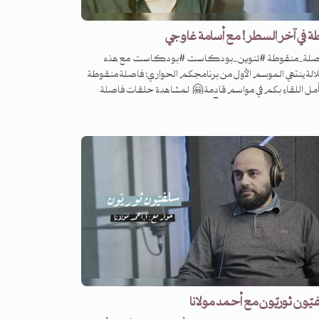
 في آخر السطر! مع أسامة غاوجي
صلة_منقوطة #تنوين_بودكاست #بودكاست مع هذه
لالة ينتهي الموسم الأول من برنامجكم الحواري: فاصلة منقوطة
أمل اللقاء بكم في مواسم قادمة 🤗 لمشاهدة حلقات فاصلة
منقوطة والاستماع إلى الحوارات👇 إسطنبول العربية مع نوّاف
القديمي: https://youtu.be/JUElzPCOccI عن الجاحظ والجزيرة
ن القذافي مع أحمد فال الدين:
https://youtu.be/k8K0XHMxbZQ ثمانية في سجن تدمر مع
محمد برّو: https://youtu.be/0d6Al0hYq1U جنرال زمان مع
حسن أبو هنية: https://youtu.be/Alp2Wnd58bM ولم نندم على
الكرامة مع أحمد أبازيد: https://youtu.be/bd8OrbhoubU هل
رنا فلسطين؟ مع طارق خميس:
https://youtu.be/b_ykVWqoxf4 خدش في الجدار مع خالد
منصور: https://youtu.be/bxKRrVjp_Rc القدس: أبواب
جهات مع هنادي قواسمي :
https://youtu.be/QJ8LPGbEmIE حكاية ربيعين مع وضّاح
خنفر: https://youtu.be/LS1CTDeze9c ماذا يعني تطبيق
ّون ثوريّون مع أحمد مولانا
يعة في القرن الحادي والعشرين؟ مع د. جميل أكبر: