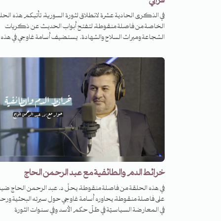
فراتي
في الذكرى الحادية عشرة لانطلاق لثورة السورية، تأتيكم هذه الحل
الخاصة من فاصلة منقوطة، لتفتح أبواب الحديث عن ذكريات
الشجاعة وميراث السلاح والشهادة. يستضيف أسامة غاوجي في هذه
الحلقة الأستاذين ورد فراتي وعبد الله الموسى. كلا الضيفين كا
وباحث: عمل ورد فراتي مع العديد من الجهات والمؤسسات، ويشغ
عبد الله الموسى منصب سكرتير تحرير موقع تلفزيون سوريا. يجت
ورد وعبد الله في هذه الحلقة، ليرويا ما شهداه معاً في سنوات الثورة م
معاني انتصار العين على المخرز. إنها قصّة عن البطولة، عن تهاوي
حواجز الخوف في لحظة الهتاف الأول، وعن حمل الروح على الكف،
وحمل البندقية على الكتف. إنها قصّة عن عائلات الثوار، وليالي الحص
وأحلام المقاتلين على الجبهات البعيدة، عن ما يسكن قلوبهم من
إقدام ومخاوف وذكريات. إنها قصة عن فنون المقاومة والحياة في
المدن المهدومة، وعن لحظات الإيمان الموقنة بالحقّ والعدل، ولو
ضعفت الحيلة.
خرائط الدم والطائفية مع عبد الرحمن الحاج
في هذه الحلقة من فاصلة منقوطة، يحلّ د. عبد الرحمن الحاج ضيفا
على فاصلة منقوطة، يحاوره أسامة غاوجي حول سيرته البحثية ورحل
في المعارضة السياسيّة في ظلّ حكم الأسد وفي سنوات الثورة
العاصفة. د. عبد الرحمن الحاج، أكاديمي وباحث في حقل الحر