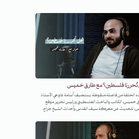
ة الإعلامية، وسنوات العمل في الجزيرة وما بعدها، ويحدّثنا ضيفنا
ؤيته للعمل الإعلامي والسياسي وما عاشه من تجارب فريدة في
دان وغرفة الأخبار وفي رحلاته حول العالم. نناقش سؤال اللحظة
خنة وما تحمله من فرص ومخاطر، ونتفائل بولادة جديدة
ية لشعوب الشرق. ونعود إلى سيرة النبي والقائد الأول -صلى الله
وسلم – لنتأمّل في زوايا وأبعاد جديدة للربيع النبوي الأول.
تُحررنا فلسطين؟ مع طارق خميس
ذه الحلقة من فاصلة منقوطة، يستضيف أسامة غاوجي الأستاذ
 خميس، الكاتب والباحث الفلسطيني ورئيس تحرير موقع
س، للحديث عن معركة سيف القدس وأحداث الشيخ جراح،
ما قبل ذلك وما بعده. حوار يبدأ من سنوات الإحباط السياسي،
حطّم آمال الثورات العربية، وينتهي بالوعود العربية الممكنة. بين
اية والختام، يعبر بنا الحوار من قصص الشهداء ومعنى الكلمات
ة في الصدور المؤمنة، إلى تحليل الخريطة الفلسطينية وممكناتها