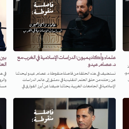
علماء وأكاديميون: الدراسات الإسلامية في الغرب مع
بين 
د. عصام عيدو
العا
و،
نستضيف في هذه الحلقة من فاصلة منقوطة د. عصام عيدو ليحدثنا
في ه
ن
عن رحلته من حلق العلم التقليدية في دمشق إلى عالم الدراسات
والر
الإسلامية في الجامعات الغربية. يحدّثنا ضيفنا عن أبرز الفوارق في
مستش
تاب
دراسة العلوم الإسلامية بين الشرق والغرب، وعن إمكانية الاستفادة
باسم 
تتح
المتبادلة بين العالمين. ونناقش في الحلقة سؤال الاستشراق وتحوّلاته
أعمال
المعاصرة وفرص التفاعل الخلّاق والإيجابي مع نتاجه المتجدّد. كما
وروائ
لّ
يحدّثنا د. عصام عيدو عن عمل الجامعات الغربية وجهازها
السلط
المؤسساتي ودوره في العملية المعرفية والأكاديمية، ويحدّثنا أيضاً عن
في ه
واقع المسلمين في أمريكا وأسئلة الهوية والانتماء. ثم نختم الحلقة
السيا