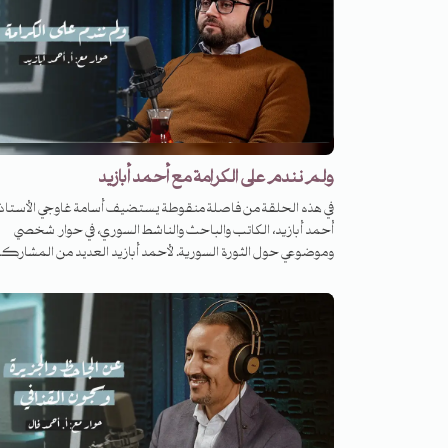
أحياء القدس القديمة، إلى المستوطنات والطرق الالتفافية التي تخت
أحياء الفلسطينيين، تحكي لنا هنادي قواسمي عن هبّات المقدسيين
وانتفاضاتهم ومرابطتهم. تجيبنا عن أسئلة: ماذا ينتظر المقدسي
من العرب؟ وماذا يعني أن تكون صحفياً في ظلّ الاحتلال؟ وما الذي
تمثّله هذه المدينة لأهل القدس ولنا جميعاً؟
ولم نندم على الكرامة مع أحمد أبازيد
في هذه الحلقة من فاصلة منقوطة يستضيف أسامة غاوجي الأستاذ
أحمد أبازيد، الكاتب والباحث والناشط السوري، في حوار شخصي
وموضوعي حول الثورة السورية. لأحمد أبازيد العديد من المشارك
البحثيّة حول الثورة السورية والجماعات المقاتلة، إضافة إلى كتابا
الفكريّة المتنوّعة. ونحن على أعتاب الذكرى العاشرة للثورة السور
يحدّثنا أحمد أبازيد عن قصّة الثورة، عن ملاحمها وهزائمها، عن
بطولاتها وأخطائها، عن لحظات بدايتها وحتمية استمرارها، وعن و
شهدائها. في هذه الحلقة، نعود بالتحليل والذكريات إلى درعا وداريا
وحمص وجسر الشغور، وإلى حلب وحصارها، ونفكّر بالحاضر ..
والمستقبل!