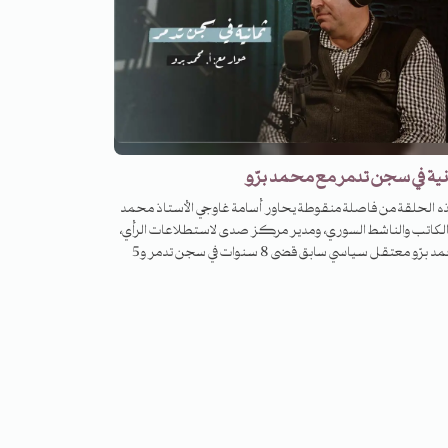
حد عشر يوماً، لم تنته تداعياتها بعد.
ية في سجن تدمر مع محمد برّو
ذه الحلقة من فاصلة منقوطة يحاور أسامة غاوجي الأستاذ محمد
 الكاتب والناشط السوري، ومدير مركز صدى لاستطلاعات الرأي،
ومحمد برّو معتقل سياسي سابق قضى 8 سنوات في سجن تدمر و5
ت في سجن صدنايا، وقد صدرت مؤخّراً مذكراته عن سنوات
ن القاسية في تدمر تحت عنوان "ناجٍ من المقصلة". في هذه
عة، يحدّثنا محمد برّو عن العوالم الداخليّة للسجن، عن ذاكرة
تقل وتجربة الكتابة عن الفاجعة. عن الحياة بعد الخروج من
تقل، وعن أسئلة المعنى في مواجهة الجلاد، وعن أجوبة لسؤال:
ا تكتب؟