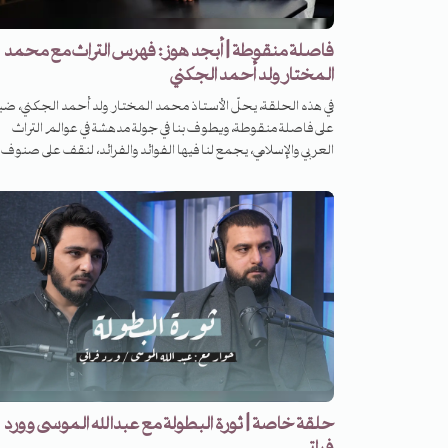
فاصلة منقوطة | أبجد هوز: فهرس التراث مع محمد
المختار ولد أحمد الجكني
في هذه الحلقة، يحلّ الأستاذ محمد المختار ولد أحمد الجكني، ضيف
على فاصلة منقوطة، ويطوف بنا في جولة مدهشة في عوالم التراث
العربي والإسلامي، يجمع لنا فيها الفوائد والفرائد، لنقف على صنوف
العلوم وفنون الحضارة ومشاهد الإنسان والزمان والعمران. نست
أبعاداً مجهولة، وماضياً ربما صار منسياً! رحلة خاصّة مرتّبة على ن
أبجد هوز، ومع كلّ حرف كلمة، ومع كلّ كلمة كتاب وق
ونكتة وعبرة. إنّها رحلة تجمع بين الفائدة والمتعة، وتحوّل المعجم 
حديقة غنّاء لم تذبل أزهارها. الأستاذ محمد المختار ولد أحمد
الجكني، المشرف العلمي على مشروع "تراث" في الجزيرة نت في حوار
طراز خاص مع أسامة غاوجي.
حلقة خاصة | ثورة البطولة مع عبدالله الموسى وورد