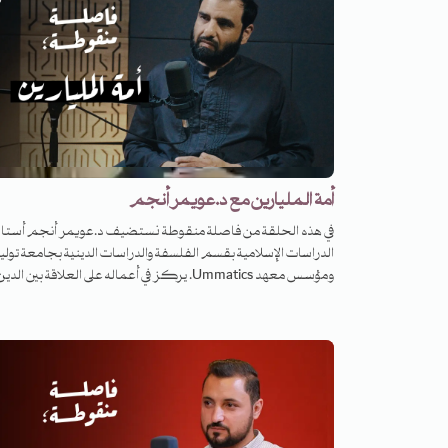
أمة المليارين مع د.عويمر أنجم
في هذه الحلقة من فاصلة منقوطة نستضيف د.عويمر أنجم أستاذ
الدراسات الإسلامية بقسم الفلسفة والدراسات الدينية بجامعة توليد
ومؤسس معهد Ummatics. يركز في أعماله على العلاقة بين الدي
والأخلاق والسياسة والقانون في العصر الإسلامي المبكر والوسيط مع
اهتمام مقارن بالفكر الغربي. صدر له عن دار نشر كامبريدج ك
السياسة والقانون والمجتمع في الفكر الإسلامي: اللحظة التيمية. نف
هذه الحلقة من فاصلة منقوطة مع د.عويمر أنجم بالحديث عن
الإسلام في الولايات المتحدة الأمريكية وسؤال المشروع الجامع في ظ
الاتجاهات المتباينة والمتنوعة للجاليات المسلمة، ونتحدّث دور
الأكاديميين المسلمين في الغرب وعلاقتهم بالجهاز المعرفي