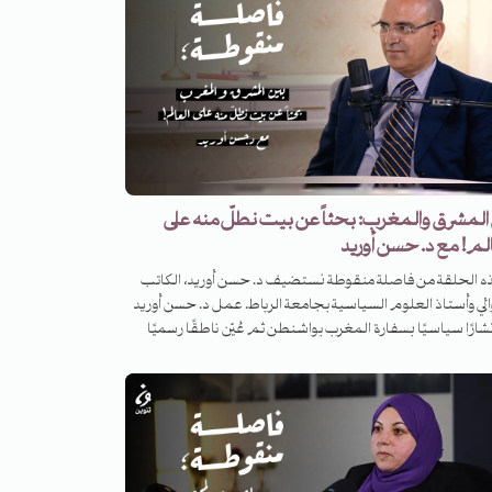
المشرق والمغرب: بحثاً عن بيت نطلّ منه على
لم! مع د. حسن أوريد
ذه الحلقة من فاصلة منقوطة نستضيف د. حسن أوريد، الكاتب
وائي وأستاذ العلوم السياسية بجامعة الرباط. عمل د. حسن أوريد
ارًا سياسيًا بسفارة المغرب بواشنطن ثم عُيّن ناطقًا رسميًا
القصر الملكي ثم مؤرخًا للمملكة المغربية قبل أن يتفرغ إلى
ه البحثية والأكاديمية والروائية. صدرت له عدّة أعمال فكرية
ية منها: مرآة الغرب المنكسرة؛ السياسة والدين في المغرب: جدلية
ان والفرقان؛ أفول الغرب؛ الموريسكي؛ رباط المتنبي؛ زينة الدنيا.
ذه الحلقة نطوف مع الدكتور حسن أوريد في جملة من القضايا
سية والفكرية والأدبية، تتوزّع بين العلاقة التاريخية والفكرية بين