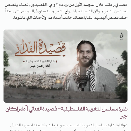
غصنا في رحلتنا خلال الموسم الأول من برنامج #وحي_القصيد وراء قصائد وقصص
لعدد من الشعراء.. ولأن القصائد مرايا أرواح الشعراء، سنمضي في الموسم الثاني بحثاً
خلف قصص ألهمتهم لكتابة قصائد خلدت أسماءهم والأحداث التي عاشوها.
انتظرونا في حلقات جديدة مع يوسف موسى عبر قناتنا على يوتيوب أو حساباتنا على
منصات البودكاست
شارة مسلسل التغريبة الفلسطينية - قصيدة الفدائي | أداء راكان
جبر
عرفناها شارة مسلسل التغريبة الفلسطينية، وارتبطت كلماتها بصورة الفدائي