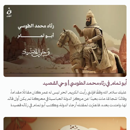
بودكاست في برنامج وحي القصيد.
أبو تمام في رثاء محمد الطوسي | وحي القصيد
عليك سلام الله وقفًا فإنني رأيت الكريم الحر ليس له عمر كان مقاتلًا مقداماً،
وقائدًا شجاعًا، مات بعيدًا عن مركز الدولة العباسية في معركة لم يكن أول قائد
لها، وامتدت بعده. فاهتزت لمقتله أرجاء الدولة، وكتب أبو تمام في رثائه قصيدة
خلدت ذكره على مر الزمان، فمن هو هذا القائد، وفي أي معركة قُتل، وما هي
القصيدة؟ لمعرفة القصة تابعونا على منصات تنوين بودكاست في برنامج وحي
القصيد.