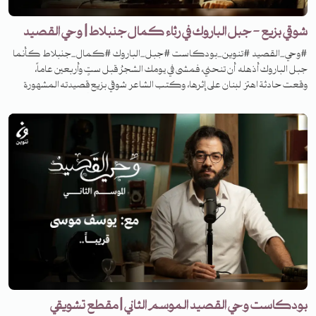
شوقي بزيع - جبل الباروك في رثاء كمال جنبلاط | وحي القصيد
#وحي_القصيد #تنوين_بودكاست #جبل_الباروك #كمال_جنبلاط كأنما
جبل الباروك أذهله أن تنحني، فمشى في يومك الشجرُ قبل ستٍ وأربعين عاماً،
وقعت حادثة اهتز لبنان على إثرها، وكتب الشاعر شوقي بزيع قصيدته المشهورة
"جبل الباروك" في هذه الحادثة! ما هي الحادثة، وكيف كان أثرها، وما هي
القصيدة؟ تابعوا الحلقة من الموسم الثاني من برنامج وحي القصيد.
بودكاست وحي القصيد الموسم الثاني | مقطع تشويقي