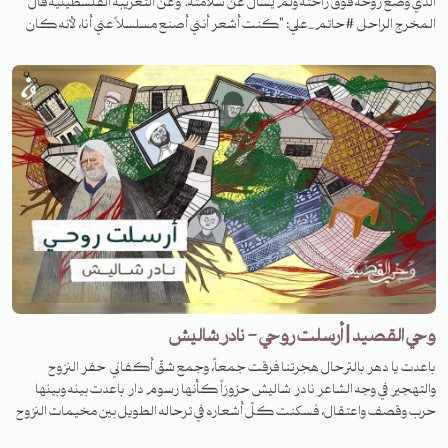
الذي وضع روحه فوق راحته ولم يسأل عن سلامته. وعن التغريبة الفلسطينية قال
المخرج الراحل #حاتم_علي: "كنت أشعر أنني أصنع مسلسلاً عني أنا، لأنه كان
هناك تقاطعات كبيرة بين هؤلاء الناس، وبيني كشخص. وبطبيعة الحال كان
هناك تماثل بين المؤلف وبين موضوعه.. صحيح أن العمل يحاكي مأساة
الفلسطينيين، ولكن باعتبار أنني نزحت أصلاً من الجولان، فقد مررت بتجربة مشابهة،
وطفولتي وشبابي قضيتهما بالتصاق شديد مع أصدقاء فلسطينيين."
وحي القصيد | أرسلت روحي - نادر شاليش
باعدت يا دهر بالترحال هجرتنا فرقت جمعاً، وجمع شقّ أكفاني حفر النزوح
والتهجير في وجه الشاعر نادر شاليش حزوزاً كأنها رسوم دار باعدت بينه وبينها
حرب وقصف واعتقال، فسكنت كلّ أشعاره في ترحاله الطويل بين مخيمات النزوح
وبلدان اللجوء. فما قصة قصيدته الشهيرة باسم أرسلت روحي؟ تابعوا الحلقة