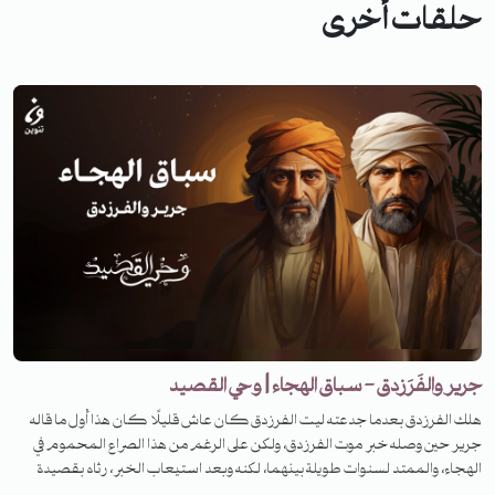
حلقات أخرى
جرير والفَرَزدق - سباق الهجاء | وحي القصيد
هلك الفرزدق بعدما جدعته ليت الفرزدق كان عاش قليلًا كان هذا أول ما قاله
جرير حين وصله خبر موت الفرزدق، ولكن على الرغم من هذا الصراع المحموم في
الهجاء، والممتد لسنوات طويلة بينهما، لكنه وبعد استيعاب الخبر، رثاه بقصيدة
ينضح منها حزن كبير. فما هي القصة؟ لمعرفة القصة تابعونا على منصات تنوين