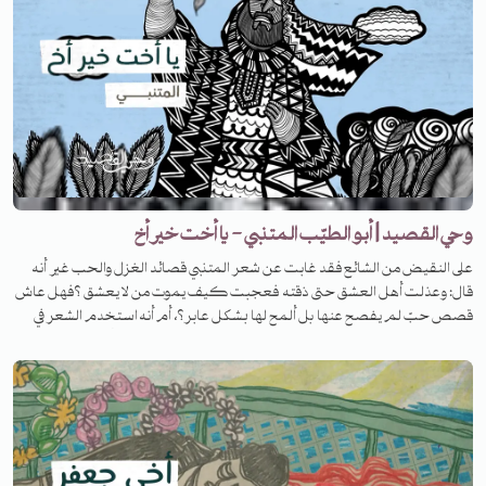
وحي القصيد | أبو الطيّب المتنبي - يا أخت خير أخ
على النقيض من الشائع فقد غابت عن شعر المتنبي قصائد الغزل والحب غير أنه
قال: وعذلت أهل العشق حتى ذقته فعجبت كيف يموت من لا يعشق ؟فهل عاش
قصص حبّ لم يفصح عنها بل ألمح لها بشكل عابر؟، أم أنه استخدم الشعر في
سعيه إلى المجد. في هذه الحلقة من برنامج #وحي_القصيد نحاول أن نتحدث عن هذا
الجانب من حياة المتنبي، والحكم النهائي لكم.