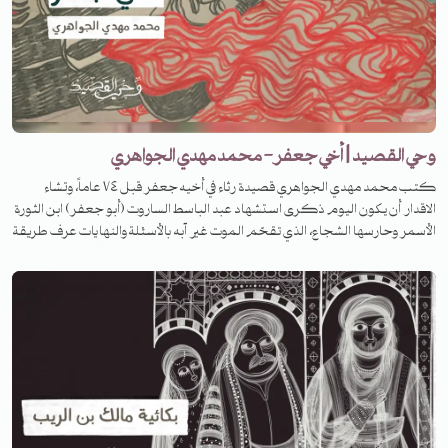
وحي القصيد | أخي جعفر- محمد مهدي الجواهري
كتب محمد مهدي الجواهري قصيدة رثاء في أخيه جعفر قبل ٧٤ عاماً، وتشاء
الاقدار أن يكون اليوم ذكرى استشهاد عبد الباسط الساروت (أبو جعفر) ابن الثورة
الأسمر وحارسها الشجاع، الذي تقحّم الموت غير آبه بالأسئلة والنهايات عرف طريقة
الواضح فمشى فيه شجاعاً وظلّت جراحه بعد رحيله تسائل عن الثأر وتستفهم.