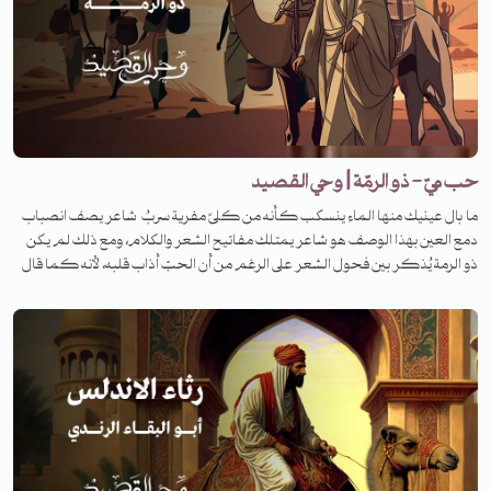
https://twitter.com/Tanwenmedia Soundcloud:
https://soundcloud.com/tanwenmedia
حب ميّ - ذو الرمّة | وحي القصيد
ما بال عينيك منها الماء ينسكب كأنه من كلىً مفرية سربُ شاعر يصف انصباب
دمع العين بهذا الوصف هو شاعر يمتلك مفاتيح الشعر والكلام، ومع ذلك لم يكن
ذو الرمة يُذكر بين فحول الشعر على الرغم من أن الحبّ أذاب قلبه، لأنه كما قال
له الفرزدق: أكثر من وصف الإبل والطبيعة. لكنّ حبه الكبير وصل إلى طريق مسدود.
فما هي القصة؟ لمعرفة القصة تابعونا على منصات تنوين بودكاست في برنامج
وحي القصيد.