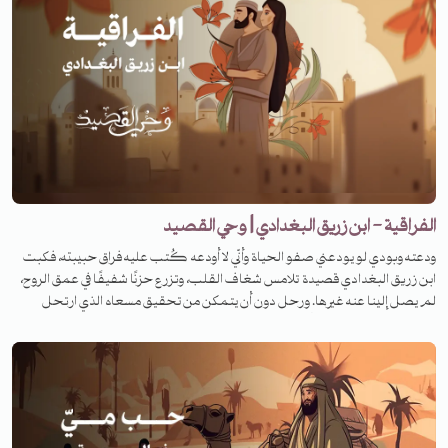
الفراقية - ابن زريق البغدادي | وحي القصيد
ودعته وبودي لو يودعني صفو الحياة وأنّي لا أودعه كُتب عليه فراق حبيبته، فكبت
ابن زريق البغدادي قصيدة تلامس شغاف القلب، وتزرع حزنًا شفيفًا في عمق الروح،
لم يصل إلينا عنه غيرها. ورحل دون أن يتمكن من تحقيق مسعاه الذي ارتحل
لأجله. فما هي القصة وفي أي ظرف كُتبت القصيدة؟ لمعرفة القصة تابعونا على
منصات تنوين بودكاست في برنامج وحي القصيد. للرعاية والإعلان الرجاء التواصل
عبر البريد الآتي: ads@tanwenmedia.com لزيارة موقعنا:
https://www.tanwenmedia.com/ تابعونا عبر شبكات التواصل الاجتماعي
Facebook: https://www.facebook.com/Tanwenmedia İnstagram:
https://www.instagram.com/tanwenmedia Twitter: