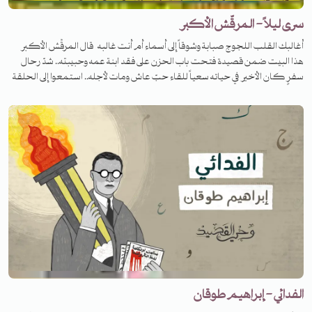
سرى ليلاً - المرقّش الأكبر
أغالبك القلب اللجوج صبابة وشوقاً إلى أسماء أم أنت غالبه قال المرقِّش الأكبر
هذا البيت ضمن قصيدة فتحت باب الحزن على فقد ابنة عمه وحبيبته.. شدّ رحال
سفرٍ كان الأخير في حياته سعياً للقاء حبّ عاش ومات لأجله.. استمعوا إلى الحلقة
لتعرفوا قصته.
الفدائي - إبراهيم طوقان