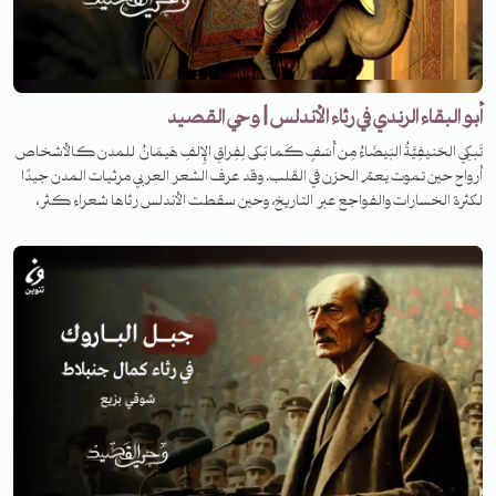
أبو البقاء الرندي في رثاء الأندلس | وحي القصيد
تَبكِي الحَنيفِيَّةُ البَيضَاءُ مِن أَسَفٍ كَما بَكى لِفِراقِ الإِلفِ هَيمَانُ للمدن كالأشخاص
أرواح حين تموت يعمّ الحزن في القلب. وقد عرف الشعر العربي مرثيات المدن جيدًا
لكثرة الخسارات والفواجع عبر التاريخ، وحين سقطت الأندلس رثاها شعراء كثر،
سنحكي قصة واحدة من أشهرها. فمن هو شاعرنا اليوم، وما هي القصة وراء كتابة
القصيدة؟