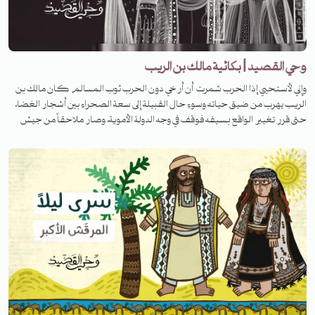
وحي القصيد | بكائية مالك بن الريب
وإني لأستحيي إذا الحرب شمرت أن أرخي دون الحرب ثوب المسالم كان مالك بن
الريب يهرب من ضيق حياته وسوء حال القبيلة إلى سعة الصحراء بين أشجار الغضا،
حتى قرر تغيير الواقع بسيفه فوقف في وجه الدولة الأموية، وصار ملاحقاً من جيش
معاوية بن أبي سفيان.. لكنّ حاله هذا لم يدم فانقلبت حياته رأساً على عقب بعد
لقائه سعيداً بن عثمان. استمعوا إلى الحلقة لتعرفوا قصته.