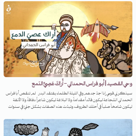
كاملة مع يوسف موسى .
وحي القصيد | أبو فراس الحمداني - أَراكَ عَصِيَّ الدَمع
سيذكرني قومي إذا جدّ جدهم وفي الليلة الظلماء يفتقد البدر لم تنقص أبا فراس
الحمداني الشجاعة ليكون قائداً مقداماً، ولا البلاغة ليكون شاعراً دفاقاً، ولا الأنفة
ليكون شامخاً صلباً في أحلك الظروف، وتبدّت هذه الصفات بشكل جليّ في سنوات
اعتقاله في قسطنطينية ليكتب واحدة من أشهر وأجمل قصائده الرومية.. ما القصة
وراءها؟ تابعوا الحلقة من برنامج وحي القصيد.