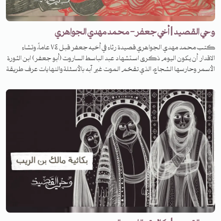
وحي القصيد | أخي جعفر- محمد مهدي الجواهري
كتب محمد مهدي الجواهري قصيدة رثاء في أخيه جعفر قبل ٧٤ عاماً، وتشاء
الاقدار أن يكون اليوم ذكرى استشهاد عبد الباسط الساروت (أبو جعفر) ابن الثورة
الأسمر وحارسها الشجاع، الذي تقحّم الموت غير آبه بالأسئلة والنهايات عرف طريقة
الواضح فمشى فيه شجاعاً وظلّت جراحه بعد رحيله تسائل عن الثأر وتستفهم.