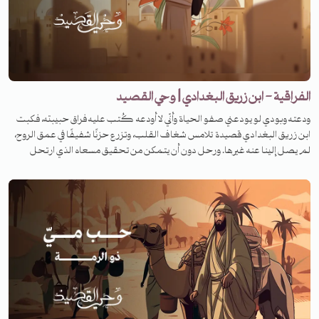
الفراقية - ابن زريق البغدادي | وحي القصيد
ودعته وبودي لو يودعني صفو الحياة وأنّي لا أودعه كُتب عليه فراق حبيبته، فكبت
ابن زريق البغدادي قصيدة تلامس شغاف القلب، وتزرع حزنًا شفيفًا في عمق الروح،
لم يصل إلينا عنه غيرها. ورحل دون أن يتمكن من تحقيق مسعاه الذي ارتحل
لأجله. فما هي القصة وفي أي ظرف كُتبت القصيدة؟ لمعرفة القصة تابعونا على
منصات تنوين بودكاست في برنامج وحي القصيد. للرعاية والإعلان الرجاء التواصل
عبر البريد الآتي: ads@tanwenmedia.com لزيارة موقعنا:
https://www.tanwenmedia.com/ تابعونا عبر شبكات التواصل الاجتماعي
Facebook: https://www.facebook.com/Tanwenmedia İnstagram:
https://www.instagram.com/tanwenmedia Twitter:
https://twitter.com/Tanwenmedia Soundcloud:
https://soundcloud.com/tanwenmedia