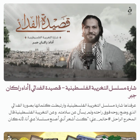
منصات البودكاست
شارة مسلسل التغريبة الفلسطينية - قصيدة الفدائي | أداء راكان
جبر
عرفناها شارة مسلسل التغريبة الفلسطينية، وارتبطت كلماتها بصورة الفدائي
الذي وضع روحه فوق راحته ولم يسأل عن سلامته. وعن التغريبة الفلسطينية قال
المخرج الراحل #حاتم_علي: "كنت أشعر أنني أصنع مسلسلاً عني أنا، لأنه كان
هناك تقاطعات كبيرة بين هؤلاء الناس، وبيني كشخص. وبطبيعة الحال كان
هناك تماثل بين المؤلف وبين موضوعه.. صحيح أن العمل يحاكي مأساة