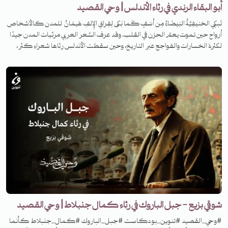
أبو البقاء الرندي في رثاء الأندلس | وحي القصيد
تَبكِي الحَنيفِيَّةُ البَيضَاءُ مِن أَسَفٍ كَما بَكى لِفِراقِ الإِلفِ هَيمَانُ للمدن كالأشخاص
أرواح حين تموت يعمّ الحزن في القلب. وقد عرف الشعر العربي مرثيات المدن جيدًا
لكثرة الخسارات والفواجع عبر التاريخ، وحين سقطت الأندلس رثاها شعراء كثر،
سنحكي قصة واحدة من أشهرها. فمن هو شاعرنا اليوم، وما هي القصة وراء كتابة
القصيدة؟
شوقي بزيع - جبل الباروك في رثاء كمال جنبلاط | وحي القصيد
#وحي_القصيد #تنوين_بودكاست #جبل_الباروك #كمال_جنبلاط كأنما