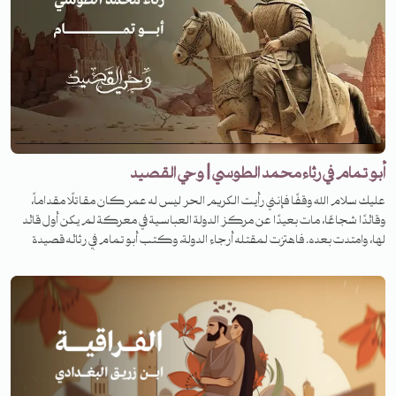
أبو تمام في رثاء محمد الطوسي | وحي القصيد
عليك سلام الله وقفًا فإنني رأيت الكريم الحر ليس له عمر كان مقاتلًا مقداماً،
وقائدًا شجاعًا، مات بعيدًا عن مركز الدولة العباسية في معركة لم يكن أول قائد
لها، وامتدت بعده. فاهتزت لمقتله أرجاء الدولة، وكتب أبو تمام في رثائه قصيدة
خلدت ذكره على مر الزمان، فمن هو هذا القائد، وفي أي معركة قُتل، وما هي
القصيدة؟ لمعرفة القصة تابعونا على منصات تنوين بودكاست في برنامج وحي
القصيد.