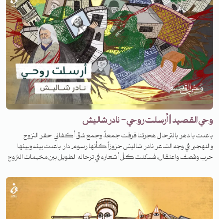
الفلسطينيين، ولكن باعتبار أنني نزحت أصلاً من الجولان، فقد مررت بتجربة مشابهة،
وطفولتي وشبابي قضيتهما بالتصاق شديد مع أصدقاء فلسطينيين."
وحي القصيد | أرسلت روحي - نادر شاليش
باعدت يا دهر بالترحال هجرتنا فرقت جمعاً، وجمع شقّ أكفاني حفر النزوح
والتهجير في وجه الشاعر نادر شاليش حزوزاً كأنها رسوم دار باعدت بينه وبينها
حرب وقصف واعتقال، فسكنت كلّ أشعاره في ترحاله الطويل بين مخيمات النزوح
وبلدان اللجوء. فما قصة قصيدته الشهيرة باسم أرسلت روحي؟ تابعوا الحلقة
كاملة مع يوسف موسى .