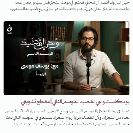
جبل الباروك أذهله أن تنحني، فمشى في يومك الشجرُ قبل ستٍ وأربعين عاماً،
وقعت حادثة اهتز لبنان على إثرها، وكتب الشاعر شوقي بزيع قصيدته المشهورة
"جبل الباروك" في هذه الحادثة! ما هي الحادثة، وكيف كان أثرها، وما هي
القصيدة؟ تابعوا الحلقة من الموسم الثاني من برنامج وحي القصيد.
بودكاست وحي القصيد الموسم الثاني | مقطع تشويقي
غصنا في رحلتنا خلال الموسم الأول من برنامج #وحي_القصيد وراء قصائد وقصص
لعدد من الشعراء.. ولأن القصائد مرايا أرواح الشعراء، سنمضي في الموسم الثاني بحثاً
خلف قصص ألهمتهم لكتابة قصائد خلدت أسماءهم والأحداث التي عاشوها.
انتظرونا في حلقات جديدة مع يوسف موسى عبر قناتنا على يوتيوب أو حساباتنا على