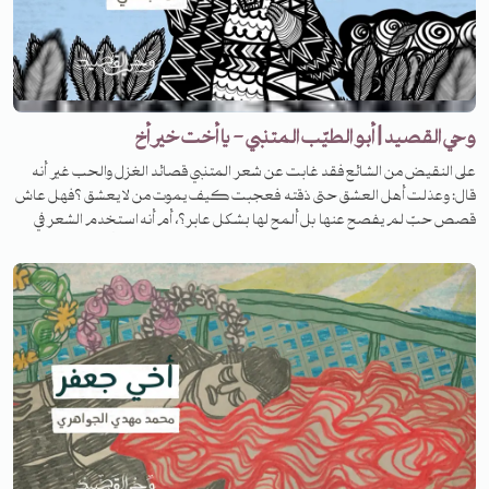
وحي القصيد | أبو الطيّب المتنبي - يا أخت خير أخ
على النقيض من الشائع فقد غابت عن شعر المتنبي قصائد الغزل والحب غير أنه
قال: وعذلت أهل العشق حتى ذقته فعجبت كيف يموت من لا يعشق ؟فهل عاش
قصص حبّ لم يفصح عنها بل ألمح لها بشكل عابر؟، أم أنه استخدم الشعر في
سعيه إلى المجد. في هذه الحلقة من برنامج #وحي_القصيد نحاول أن نتحدث عن هذا
الجانب من حياة المتنبي، والحكم النهائي لكم.