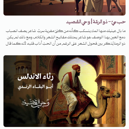
حب ميّ - ذو الرمّة | وحي القصيد
ما بال عينيك منها الماء ينسكب كأنه من كلىً مفرية سربُ شاعر يصف انصباب
دمع العين بهذا الوصف هو شاعر يمتلك مفاتيح الشعر والكلام، ومع ذلك لم يكن
ذو الرمة يُذكر بين فحول الشعر على الرغم من أن الحبّ أذاب قلبه، لأنه كما قال
له الفرزدق: أكثر من وصف الإبل والطبيعة. لكنّ حبه الكبير وصل إلى طريق مسدود.
فما هي القصة؟ لمعرفة القصة تابعونا على منصات تنوين بودكاست في برنامج
وحي القصيد.