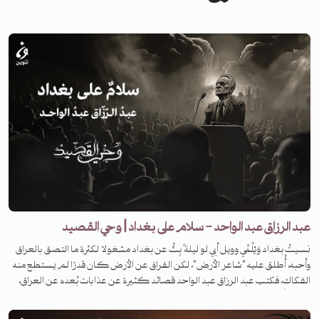
عبد الرزاق عبد الواحد - سلام على بغداد | وحي القصيد
نسيتُ بغداد وَيْلُمِّي وويل أبي لو ليلة ً بِتُّ عن بغداد مشغولا لكثرة ما التصق بالعراق
وأحبه، أُطلق عليه "شاعر الأرض"، لكن الفراق عن الأرض كان قدرًا لم يستطع منه
الفكاك، فكتب عبد الرزاق عبد الواحد قصائد كثيرة عن عذابات بُعده عن العراق،
لم تخلُ من الحزن العميق الواضح، فما هي قصته، وعن أي قصيدة سنتحدث؟