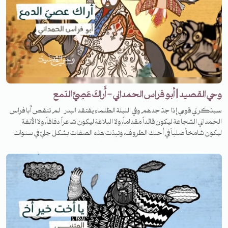
وحي القصيد | أبو فراس الحمداني - أَراكَ عَصِيَّ الدَمع
سيذكرني قومي إذا جدّ جدهم وفي الليلة الظلماء يفتقد البدر لم تنقص أبا فراس
الحمداني الشجاعة ليكون قائداً مقداماً، ولا البلاغة ليكون شاعراً دفاقاً، ولا الأنفة
ليكون شامخاً صلباً في أحلك الظروف، وتبدّت هذه الصفات بشكل جليّ في سنوات
اعتقاله في قسطنطينية ليكتب واحدة من أشهر وأجمل قصائده الرومية.. ما القصة
وراءها؟ تابعوا الحلقة من برنامج وحي القصيد.