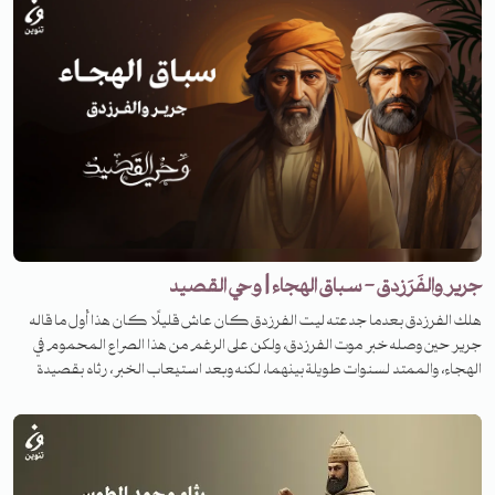
جرير والفَرَزدق - سباق الهجاء | وحي القصيد
هلك الفرزدق بعدما جدعته ليت الفرزدق كان عاش قليلًا كان هذا أول ما قاله
جرير حين وصله خبر موت الفرزدق، ولكن على الرغم من هذا الصراع المحموم في
الهجاء، والممتد لسنوات طويلة بينهما، لكنه وبعد استيعاب الخبر، رثاه بقصيدة
ينضح منها حزن كبير. فما هي القصة؟ لمعرفة القصة تابعونا على منصات تنوين
بودكاست في برنامج وحي القصيد.