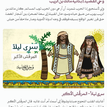
وحي القصيد | بكائية مالك بن الريب
وإني لأستحيي إذا الحرب شمرت أن أرخي دون الحرب ثوب المسالم كان مالك بن
الريب يهرب من ضيق حياته وسوء حال القبيلة إلى سعة الصحراء بين أشجار الغضا،
حتى قرر تغيير الواقع بسيفه فوقف في وجه الدولة الأموية، وصار ملاحقاً من جيش
معاوية بن أبي سفيان.. لكنّ حاله هذا لم يدم فانقلبت حياته رأساً على عقب بعد
لقائه سعيداً بن عثمان. استمعوا إلى الحلقة لتعرفوا قصته.
سرى ليلاً - المرقّش الأكبر
أغالبك القلب اللجوج صبابة وشوقاً إلى أسماء أم أنت غالبه قال المرقِّش الأكبر
هذا البيت ضمن قصيدة فتحت باب الحزن على فقد ابنة عمه وحبيبته.. شدّ رحال