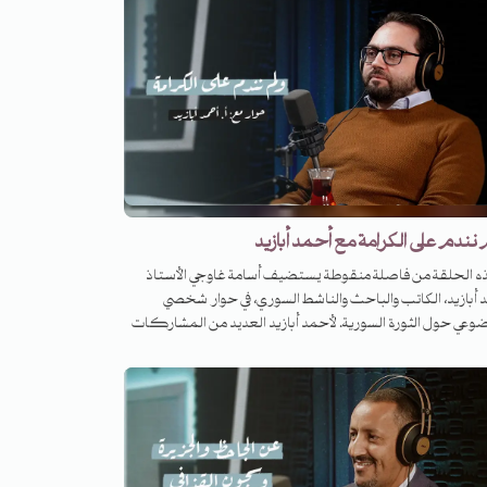
دسيون كلّ يوم. من ساحات المسجد الأقصى المبارك، إلى
 القدس القديمة، إلى المستوطنات والطرق الالتفافية التي تخترق
ء الفلسطينيين، تحكي لنا هنادي قواسمي عن هبّات المقدسيين
فاضاتهم ومرابطتهم. تجيبنا عن أسئلة: ماذا ينتظر المقدسيون
عرب؟ وماذا يعني أن تكون صحفياً في ظلّ الاحتلال؟ وما الذي
ه هذه المدينة لأهل القدس ولنا جميعاً؟
نندم على الكرامة مع أحمد أبازيد
ذه الحلقة من فاصلة منقوطة يستضيف أسامة غاوجي الأستاذ
 أبازيد، الكاتب والباحث والناشط السوري، في حوار شخصي
وعي حول الثورة السورية. لأحمد أبازيد العديد من المشاركات
يّة حول الثورة السورية والجماعات المقاتلة، إضافة إلى كتاباته
يّة المتنوّعة. ونحن على أعتاب الذكرى العاشرة للثورة السورية،
نا أحمد أبازيد عن قصّة الثورة، عن ملاحمها وهزائمها، عن
اتها وأخطائها، عن لحظات بدايتها وحتمية استمرارها، وعن وجوه
شهدائها. في هذه الحلقة، نعود بالتحليل والذكريات إلى درعا وداريا
 وجسر الشغور، وإلى حلب وحصارها، ونفكّر بالحاضر ..