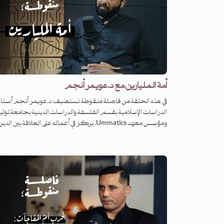
أمة المليارين مع د.عويمر أنجم
في هذه الحلقة من فاصلة منقوطة نستضيف د.عويمر أنجم أستاذ
الدراسات الإسلامية بقسم الفلسفة والدراسات الدينية بجامعة توليد
ومؤسس معهد Ummatics. يركز في أعماله على العلاقة بين الدي
والأخلاق والسياسة والقانون في العصر الإسلامي المبكر والوسيط مع
اهتمام مقارن بالفكر الغربي. صدر له عن دار نشر كامبريدج ك
السياسة والقانون والمجتمع في الفكر الإسلامي: اللحظة التيمية. نف
هذه الحلقة من فاصلة منقوطة مع د.عويمر أنجم بالحديث عن
الإسلام في الولايات المتحدة الأمريكية وسؤال المشروع الجامع في ظ
الاتجاهات المتباينة والمتنوعة للجاليات المسلمة، ونتحدّث دور
الأكاديميين المسلمين في الغرب وعلاقتهم بالجهاز المعرفي
والسياسي الغربي ودورهم تجاه أمّتهم . ثم ننتقل بالحديث إلى
مشروعه "الوعي بالأمة" Ummatics لكي نعرف الأسس والمنطلقات