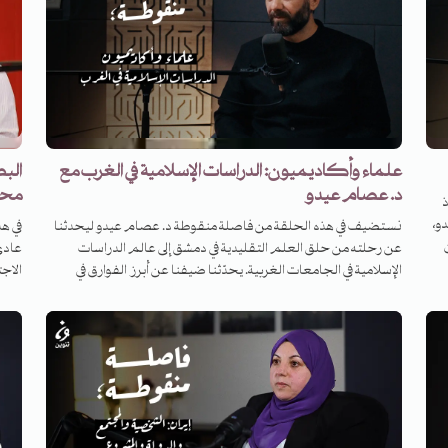
علماء وأكاديميون: الدراسات الإسلامية في الغرب مع
البط
د. عصام عيدو
محم
و،
نستضيف في هذه الحلقة من فاصلة منقوطة د. عصام عيدو ليحدثنا
في ه
ن
عن رحلته من حلق العلم التقليدية في دمشق إلى عالم الدراسات
عادي
الإسلامية في الجامعات الغربية. يحدّثنا ضيفنا عن أبرز الفوارق في
الاج
تاب
دراسة العلوم الإسلامية بين الشرق والغرب، وعن إمكانية الاستفادة
وعن 
تتح
المتبادلة بين العالمين. ونناقش في الحلقة سؤال الاستشراق وتحوّلاته
من ه
المعاصرة وفرص التفاعل الخلّاق والإيجابي مع نتاجه المتجدّد. كما
أنما
لّ
يحدّثنا د. عصام عيدو عن عمل الجامعات الغربية وجهازها
وشيو
المؤسساتي ودوره في العملية المعرفية والأكاديمية، ويحدّثنا أيضاً عن
والا
واقع المسلمين في أمريكا وأسئلة الهوية والانتماء. ثم نختم الحلقة
الخط
بنقاش موسّع حول أهميّة التقليد ونقاشات المذهبيّة واللامذهبيّة في
فردن
العصر الحديث، بين ثنائية التأصيل والتفاعل والتجديد والجمود.
خطاب