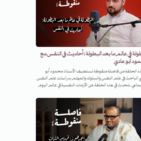
ولة في عالم ما بعد البطولة : أحاديث في النفس مع
ود أبو عادي
ذه الحلقة من فاصلة منقوطة نستضيف الأستاذ محمود أبو
 الباحث في علم النفس والسلوك والمهتم بدراسات علم النفس
تماعي. نتحدث في هذه الحلقة عن الأزمات النفسية في عالم اليوم
أثر منصات التواصل الاجتماعي على النفس البشرية وما تتركه
وس بالمقارنات وزيادة الاضطرابات النفسية وعن التغير في
ط التربية ونمط الحماية الزائد وجائحة النرجسية وتضخيم الذات
ع المصطلحات النفسية والاستثمار في الهشاشة النفسية
فتخار بالضعف. كما نتحدث عن الدور الأيديولوجي الذي يلعبه
اب السائد في علم النفس منزوع القيمة لتبرير النظام القائم عبر
ة العلاج النفسي وتحييد العوامل السياسية والاقتصادية وشيوع
 كن نفسك ومشاعرك وكيف يمكننا الخروج من هذه