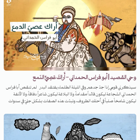
وحي القصيد | أبو فراس الحمداني - أَراكَ عَصِيَّ الدَمع
سيذكرني قومي إذا جدّ جدهم وفي الليلة الظلماء يفتقد البدر لم تنقص أبا فراس
الحمداني الشجاعة ليكون قائداً مقداماً، ولا البلاغة ليكون شاعراً دفاقاً، ولا الأنفة
ليكون شامخاً صلباً في أحلك الظروف، وتبدّت هذه الصفات بشكل جليّ في سنوات
اعتقاله في قسطنطينية ليكتب واحدة من أشهر وأجمل قصائده الرومية.. ما القصة
وراءها؟ تابعوا الحلقة من برنامج وحي القصيد.