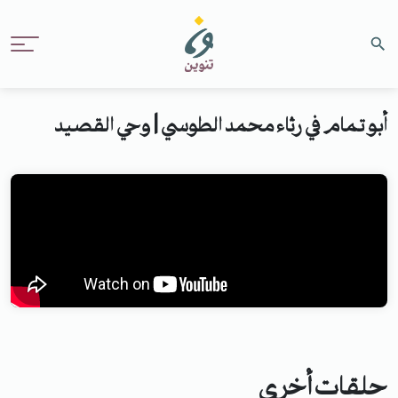
أبو تمام في رثاء محمد الطوسي | وحي القصيد
حلقات أخرى