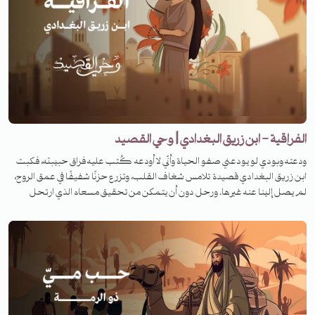
الفراقية - ابن زريق البغدادي | وحي القصيد
ودعته وبودي لو يودعني صفو الحياة وأنّي لا أودعه كُتب عليه فراق حبيبته، فكبت
ابن زريق البغدادي قصيدة تلامس شغاف القلب، وتزرع حزنًا شفيفًا في عمق الروح،
لم يصل إلينا عنه غيرها. ورحل دون أن يتمكن من تحقيق مسعاه الذي ارتحل
لأجله. فما هي القصة وفي أي ظرف كُتبت القصيدة؟ لمعرفة القصة تابعونا على
منصات تنوين بودكاست في برنامج وحي القصيد. للرعاية والإعلان الرجاء التواصل
عبر البريد الآتي: ads@tanwenmedia.com لزيارة موقعنا:
https://www.tanwenmedia.com/ تابعونا عبر شبكات التواصل الاجتماعي
Facebook: https://www.facebook.com/Tanwenmedia İnstagram:
https://www.instagram.com/tanwenmedia Twitter:
https://twitter.com/Tanwenmedia Soundcloud: