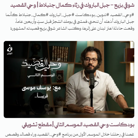
شوقي بزيع - جبل الباروك في رثاء كمال جنبلاط | وحي القصيد
#وحي_القصيد #تنوين_بودكاست #جبل_الباروك #كمال_جنبلاط كأنما
جبل الباروك أذهله أن تنحني، فمشى في يومك الشجرُ قبل ستٍ وأربعين عاماً،
وقعت حادثة اهتز لبنان على إثرها، وكتب الشاعر شوقي بزيع قصيدته المشهورة
"جبل الباروك" في هذه الحادثة! ما هي الحادثة، وكيف كان أثرها، وما هي
القصيدة؟ تابعوا الحلقة من الموسم الثاني من برنامج وحي القصيد.
بودكاست وحي القصيد الموسم الثاني | مقطع تشويقي
غصنا في رحلتنا خلال الموسم الأول من برنامج #وحي_القصيد وراء قصائد وقصص