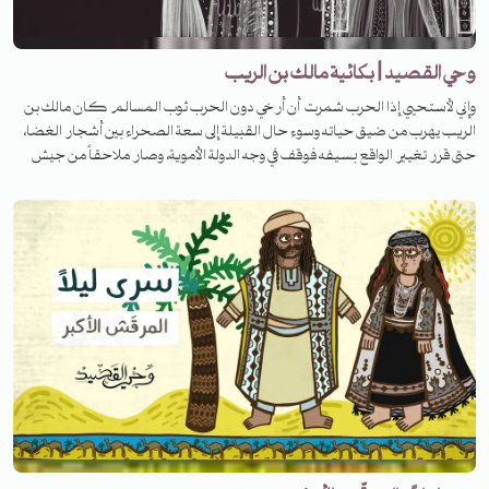
وحي القصيد | بكائية مالك بن الريب
وإني لأستحيي إذا الحرب شمرت أن أرخي دون الحرب ثوب المسالم كان مالك بن
الريب يهرب من ضيق حياته وسوء حال القبيلة إلى سعة الصحراء بين أشجار الغضا،
حتى قرر تغيير الواقع بسيفه فوقف في وجه الدولة الأموية، وصار ملاحقاً من جيش
معاوية بن أبي سفيان.. لكنّ حاله هذا لم يدم فانقلبت حياته رأساً على عقب بعد
لقائه سعيداً بن عثمان. استمعوا إلى الحلقة لتعرفوا قصته.