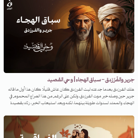
جرير والفَرَزدق - سباق الهجاء | وحي القصيد
هلك الفرزدق بعدما جدعته ليت الفرزدق كان عاش قليلًا كان هذا أول ما قاله
جرير حين وصله خبر موت الفرزدق، ولكن على الرغم من هذا الصراع المحموم في
الهجاء، والممتد لسنوات طويلة بينهما، لكنه وبعد استيعاب الخبر، رثاه بقصيدة
ينضح منها حزن كبير. فما هي القصة؟ لمعرفة القصة تابعونا على منصات تنوين
بودكاست في برنامج وحي القصيد.