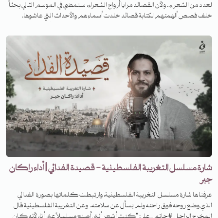
لعدد من الشعراء.. ولأن القصائد مرايا أرواح الشعراء، سنمضي في الموسم الثاني بحثاً
خلف قصص ألهمتهم لكتابة قصائد خلدت أسماءهم والأحداث التي عاشوها.
انتظرونا في حلقات جديدة مع يوسف موسى عبر قناتنا على يوتيوب أو حساباتنا على
منصات البودكاست
شارة مسلسل التغريبة الفلسطينية - قصيدة الفدائي | أداء راكان
جبر
عرفناها شارة مسلسل التغريبة الفلسطينية، وارتبطت كلماتها بصورة الفدائي
الذي وضع روحه فوق راحته ولم يسأل عن سلامته. وعن التغريبة الفلسطينية قال
المخرج الراحل #حاتم_علي: "كنت أشعر أنني أصنع مسلسلاً عني أنا، لأنه كان