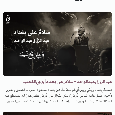
عبد الرزاق عبد الواحد - سلام على بغداد | وحي القصيد
نسيتُ بغداد وَيْلُمِّي وويل أبي لو ليلة ً بِتُّ عن بغداد مشغولا لكثرة ما التصق بالعراق
وأحبه، أُطلق عليه "شاعر الأرض"، لكن الفراق عن الأرض كان قدرًا لم يستطع منه
الفكاك، فكتب عبد الرزاق عبد الواحد قصائد كثيرة عن عذابات بُعده عن العراق،
لم تخلُ من الحزن العميق الواضح، فما هي قصته، وعن أي قصيدة سنتحدث؟