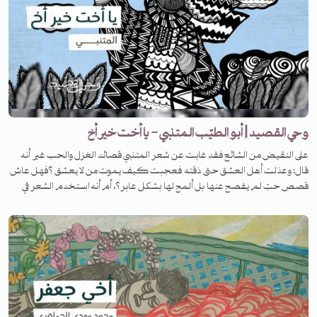
وحي القصيد | أبو الطيّب المتنبي - يا أخت خير أخ
على النقيض من الشائع فقد غابت عن شعر المتنبي قصائد الغزل والحب غير أنه
قال: وعذلت أهل العشق حتى ذقته فعجبت كيف يموت من لا يعشق ؟فهل عاش
قصص حبّ لم يفصح عنها بل ألمح لها بشكل عابر؟، أم أنه استخدم الشعر في
سعيه إلى المجد. في هذه الحلقة من برنامج #وحي_القصيد نحاول أن نتحدث عن هذا
الجانب من حياة المتنبي، والحكم النهائي لكم.