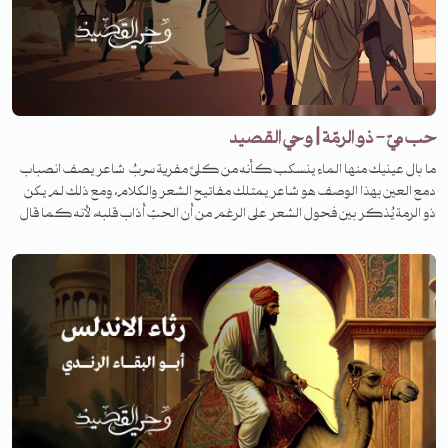
https://soundcloud.com/tanwenmedia
حب ميّ - ذو الرمّة | وحي القصيد
ما بال عينيك منها الماء ينسكب كأنه من كلىً مفرية سربُ شاعر يصف انصباب
دمع العين بهذا الوصف هو شاعر يمتلك مفاتيح الشعر والكلام، ومع ذلك لم يكن
ذو الرمة يُذكر بين فحول الشعر على الرغم من أن الحبّ أذاب قلبه، لأنه كما قال
له الفرزدق: أكثر من وصف الإبل والطبيعة. لكنّ حبه الكبير وصل إلى طريق مسدود.
فما هي القصة؟ لمعرفة القصة تابعونا على منصات تنوين بودكاست في برنامج
وحي القصيد.