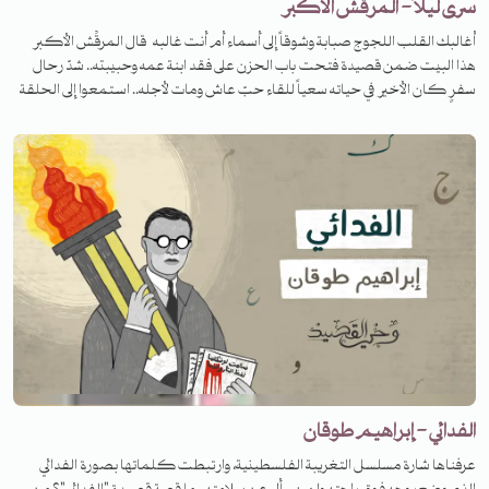
سرى ليلاً - المرقّش الأكبر
أغالبك القلب اللجوج صبابة وشوقاً إلى أسماء أم أنت غالبه قال المرقِّش الأكبر
هذا البيت ضمن قصيدة فتحت باب الحزن على فقد ابنة عمه وحبيبته.. شدّ رحال
سفرٍ كان الأخير في حياته سعياً للقاء حبّ عاش ومات لأجله.. استمعوا إلى الحلقة
لتعرفوا قصته.
الفدائي - إبراهيم طوقان
عرفناها شارة مسلسل التغريبة الفلسطينية، وارتبطت كلماتها بصورة الفدائي