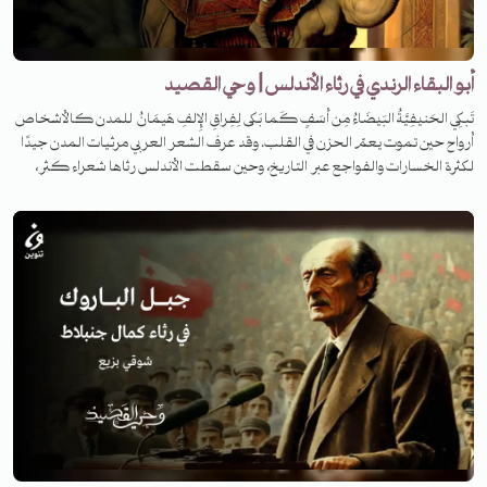
أبو البقاء الرندي في رثاء الأندلس | وحي القصيد
تَبكِي الحَنيفِيَّةُ البَيضَاءُ مِن أَسَفٍ كَما بَكى لِفِراقِ الإِلفِ هَيمَانُ للمدن كالأشخاص
أرواح حين تموت يعمّ الحزن في القلب. وقد عرف الشعر العربي مرثيات المدن جيدًا
لكثرة الخسارات والفواجع عبر التاريخ، وحين سقطت الأندلس رثاها شعراء كثر،
سنحكي قصة واحدة من أشهرها. فمن هو شاعرنا اليوم، وما هي القصة وراء كتابة
القصيدة؟