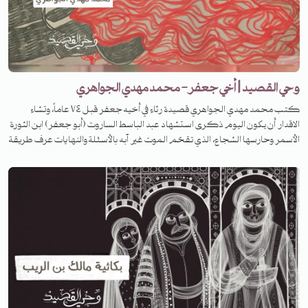
وحي القصيد | أخي جعفر- محمد مهدي الجواهري
كتب محمد مهدي الجواهري قصيدة رثاء في أخيه جعفر قبل ٧٤ عاماً، وتشاء
الاقدار أن يكون اليوم ذكرى استشهاد عبد الباسط الساروت (أبو جعفر) ابن الثورة
الأسمر وحارسها الشجاع، الذي تقحّم الموت غير آبه بالأسئلة والنهايات عرف طريقة
الواضح فمشى فيه شجاعاً وظلّت جراحه بعد رحيله تسائل عن الثأر وتستفهم.