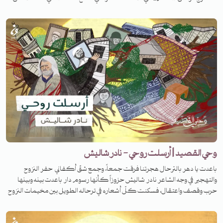
هناك تقاطعات كبيرة بين هؤلاء الناس، وبيني كشخص. وبطبيعة الحال كان
هناك تماثل بين المؤلف وبين موضوعه.. صحيح أن العمل يحاكي مأساة
الفلسطينيين، ولكن باعتبار أنني نزحت أصلاً من الجولان، فقد مررت بتجربة مشابهة،
وطفولتي وشبابي قضيتهما بالتصاق شديد مع أصدقاء فلسطينيين."
وحي القصيد | أرسلت روحي - نادر شاليش
باعدت يا دهر بالترحال هجرتنا فرقت جمعاً، وجمع شقّ أكفاني حفر النزوح
والتهجير في وجه الشاعر نادر شاليش حزوزاً كأنها رسوم دار باعدت بينه وبينها
حرب وقصف واعتقال، فسكنت كلّ أشعاره في ترحاله الطويل بين مخيمات النزوح
وبلدان اللجوء. فما قصة قصيدته الشهيرة باسم أرسلت روحي؟ تابعوا الحلقة
كاملة مع يوسف موسى .