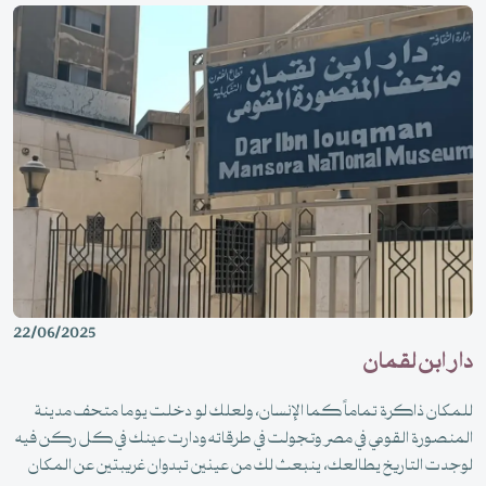
22/06/2025
دار ابن لقمان
للمكان ذاكرة تماماً كما الإنسان، ولعلك لو دخلت يوما متحف مدينة
المنصورة القومي في مصر وتجولت في طرقاته ودارت عينك في كل ركن فيه
لوجدت التاريخ يطالعك، ينبعث لك من عينين تبدوان غريبتين عن المكان