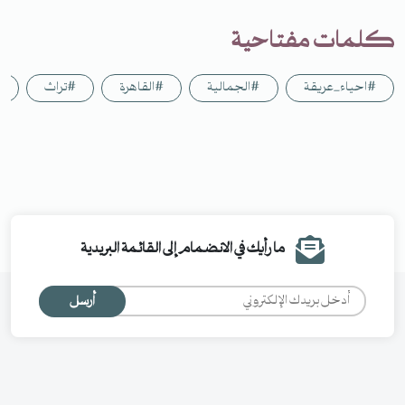
كلمات مفتاحية
#احياء_عريقة
#الجمالية
#القاهرة
#تراث
#
ما رأيك في الانضمام إلى القائمة البريدية
أرسل