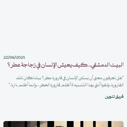
22/06/2025
البيت الدمشقي.. كيف يعيش الإنسان في زجاجة عطر؟
"هل تعرفون معنى أن يسكن الإنسان في قارورة عطر؟ بيتنا كان تلك
القارورة، وثقوا أنني بهذا التشبيه لا أظلم قارورة العطر.. وإنما أظلم دارنا."
فريق تنوين