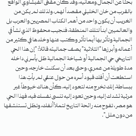
بحثاً عن الجمال ومعانيه، وقد كان مقهى الفيشاوي الواقع
بالقرب من خان الخليلي مقصداً لهم، ولذلك لم يكن من
الغريب أن يكون واحد من أهم الكتاب المصريين والعرب بل
والعالميين ابناً لتلك المنطقة، فنجيب محفوظ الذي نشأ في
الجمالية وتأثر بها أيما تأثر وكتب عنها وخلدها في كثير من
أعماله وأبرزها "الثلاثية" يصف جماليته قائلاً: "إن هذا الحي
التاريخي حي الجمالية أو شياخة الجمالية ظل يأسرني داخله
مدة طويلة من عمري، وحتى بعد أن سكنت خارجه، وحين
استطعت أن أفك قيود أسره من حول عنقي لم يأتِ هذا
ببساطة، إنك تخرج منه لتعود إليه، كأن هناك خيوطاً غير
مرئية تشدك إليه، وحين تعود إليه تنسى نفسك فيه، فهذا الحي
هو مصر، تفوح منه رائحة التاريخ لتملأ أنفك، وتظل تستنشقها
من دون ملل".