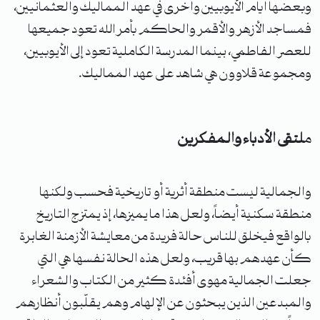
وبعضها أيام الأيوبيين وأخرى في عهد المماليك والعثمانيين،
فمساجد الأزهر والأقمر والحاكم بأمر الله تعود جميعها
للعصر الفاطمي، بينما المدرسة الكاملية تعود إلى الأيوبيين،
ومجموعة قلاوون هي شاهد على عهد المماليك.
م
لتقى الأدباء والمفكرين
والجمالية ليست منطقة أثرية أو تاريخية فحسب ولكنها
منطقة سكنية أيضاً، ولعل هذا ما يميزها، إذ يمتزج التاريخ
بالواقع فيخلق للناس حالة فريدة من معايشة الأزمنة الغابرة
كأن عهدهم بها قريب، ولعل هذه الحالة نفسها هي التي
جعلت الجمالية مهوى أفئدة كثير من الكتاب والشعراء
والمبدعين الذين يبحثون عن الإلهام وهم يقلّبون أنظارهم