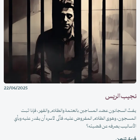
22/06/2025
نجيب الريس
يفتّ السجانون عضد المساجين بالعتمة والظلام والقهر، فإذا ثبت
المسجون، وهوى الظلام المفروض عليه، فأنّى لآسره أن يقدر عليه وبأي
الأساليب يصرفه عن قضيته؟
فريق تنوين