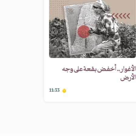
الأغوار.. أخفض بقعة على وجه
جبل عامل 
الأرض
لعملة واح
11:33