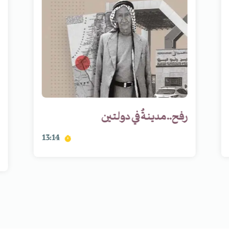
رفح.. مدينةٌ في دولتين
13:14