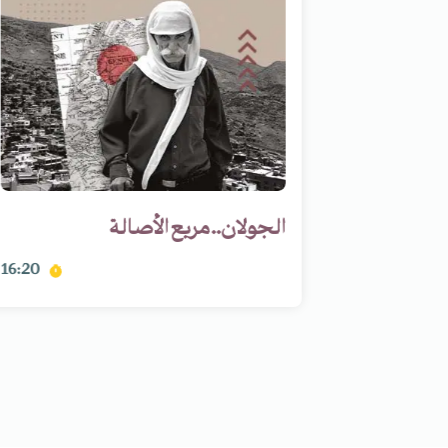
ي أراض
الجولان.. مربع الأصالة
16:20
17:54