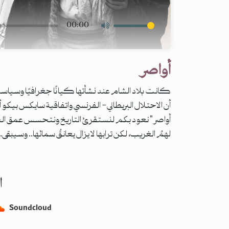
00:00
أواصر
كانت بلاد الشام عند نشأتها كيانًا جغرافيًا وسياسيً
أن الاحتلال البريطاني- الفرنسي واتفاقية سايكس بيكو
أواصر" نعود بكم لنستقرئ التاريخ ونتحسس عمق الجذو
لهمُ الغريب، لكن ترابها لا يزال يعانقُ سمائها.. وسيبقى.
ا
Soundcloud