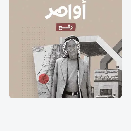
رفح.. مدينةٌ في دولتين