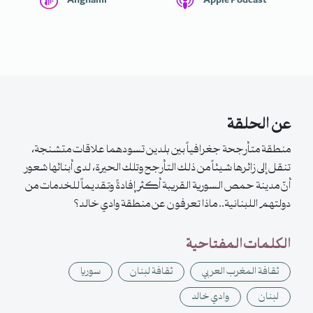
Anghami
Apple Podcast
عن الحلقة
منطقة متأرجحة جغرافياً بين بلدين تسودهما علاقات متشنجة،
تنقل إلى زائرها شيئاً من ذلك التأرجح وتلك الحيرة، لدى أبنائها شعور
أنّ مدينة حمص السورية القريبة أكثر إفادةً وتقديماً للخدمات من
دولتهم اللبنانية.. ماذا تعرفون عن منطقة وادي خالد؟
الكلمات المفتاحية
ثقافة المغرب العربي
ثقافة لبنان
سوريا
لبنان
وادي خالد