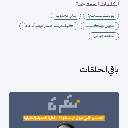
الكلمات المفتاحية
بودكاست نقرة
بيان مجذوب
تنوين بودكاست
كيف ترسم مساراً مهنياً ناجحاً
محمد عياش
باقي الحلقات