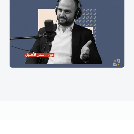
الجنس المثلي ميول أم شذوذ؟ نظرة
نفسية وتحليلية مع أنس الأصيل