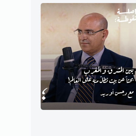
بين المشرق والمغرب: بحثاً عن
البطو
بيت نطلّ منه على العالم! مع د.
أحادي
حسن أوريد