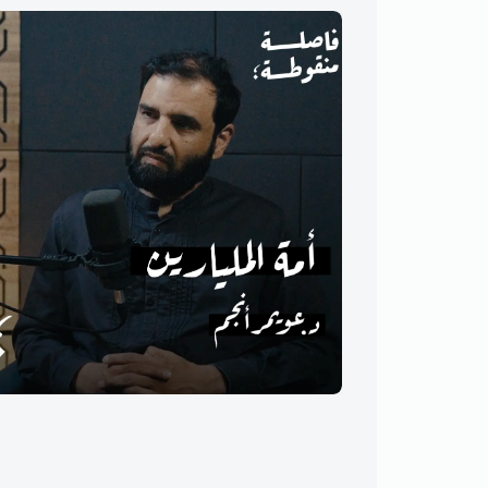
أمة المليارين مع د.عويمر أنجم