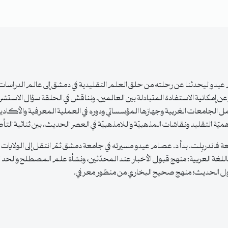
ليحدثنا عن رحلته من حلق العلم التقليدية في دمشق إلى عالم الدراسات الإس
عن إمكانية الاستفادة المتبادلة بين العالمين. ونناقش في الحلقة سؤال الاستشر
الجامعات الغربية وجهازها المؤسساتي ودوره في العملية المعرفية والأكاديمية
يّة التقليد ونقاشات المذهبيّة واللامذهبيّة في العصر الحديث، بين ثنائية الت
عة فاندربِلت. بدأ د. عصام عيدو مسيرته في جامعة دمشق ثمّ انتقل إلى الولا
للغة العربية: منهج قبول الأخبار عند المحدّثين، ونشأة علم المصطلح والح
ي قبول الحديث؛ منهج صحيح البخاري من منظور معرفي.