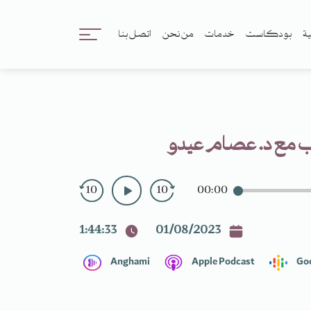
ية
بودكاست
خدمات
من نحن
اتصل بنا
ب مع د. عصام عيدو
10
10
00:00
1:44:33
01/08/2023
Anghami
Apple Podcast
Go