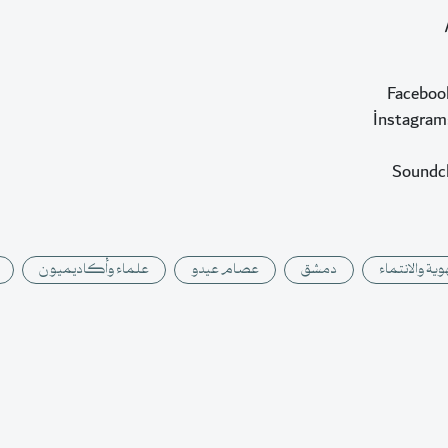
Faceboo
İnstagram
Soundc
وية والانتماء
دمشق
عصام عيدو
علماء وأكاديميون