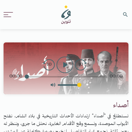
10
10
00:00
00:00
أصداء
نستطلعُ في "أصداء" ارتدادات الأحداث التاريخية في بلاد الشام، نفتح
الأبواب الموصدة، ونسمع وقع الأقدام الغابرة، نحلل ما جرى، وننظر له
بعين ثالثة. نجمع غبار التفاصيل لنخرج بصورة كاملة عن المشهد،