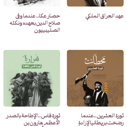
عهد العراق الملكي
حصار عكا.. عندما وفى
صلاح الدين بعهده ونكثه
الصليبييون
ثورة العشرين ..عندما
ثورة فاس ..الإطاحة بالصدر
رضخت بريطانيا لإرادةِ
الأعظم هارون بن