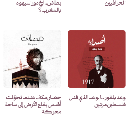
العراقيين
بطاش..أيُّ دور لليهود
بالمغرب ؟
وعد بلفور..الوعد الذي قتل
حصار مكة.. عندما تحوّلت
فلسطين مرتين
أقدس بقاع الأرض إلى ساحة
معركة