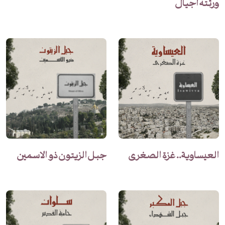
ورثته أجيال
العيساوية.. غزة الصغرى
جبل الزيتون ذو الاسمين