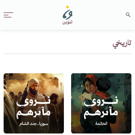
تاريخي