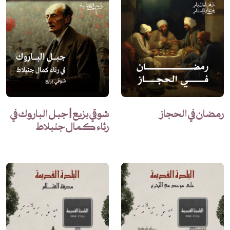
رمضان في الحجاز
شوقي بزيع | جبل الباروك في
رثاء كمال جنبلاط