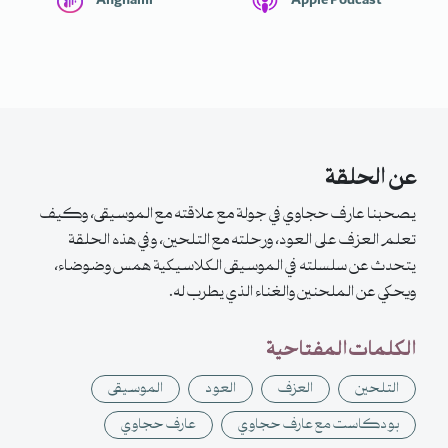
Anghami
Apple Podcast
عن الحلقة
يصحبنا عارف حجاوي في جولة مع علاقته مع الموسيقى، وكيف
تعلم العزف على العود، ورحلته مع التلحين، وفي هذه الحلقة
يتحدث عن سلسلته في الموسيقى الكلاسيكية همس وضوضاء،
ويحكي عن الملحنين والغناء الذي يطرب له.
الكلمات المفتاحية
التلحين
العزف
العود
الموسيقى
بودكاست مع عارف حجاوي
عارف حجاوي