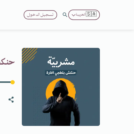
🇸🇦
تسجيل الدخول
العربية
حنكش