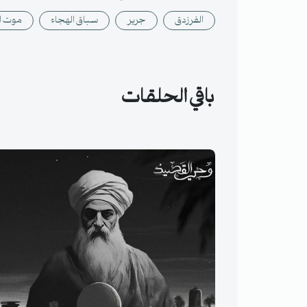
الفرزدق
جرير
سباق الهجاء
موت ا
باقي الحلقات
ابن الرومي - رثاء البصرة