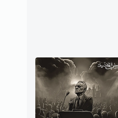
عبد الرزاق عبد الواحد - سلامٌ على
جرير
بغداد