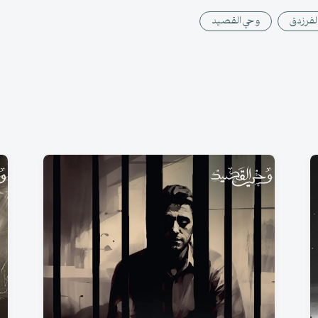
لفرزدق
وحي القصيد
نجيب الرّيس - يا ظلام السجن
خيم