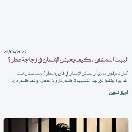
22/06/2025
البيت الدمشقي.. كيف يعيش الإنسان في زجاجة عطر؟
"هل تعرفون معنى أن يسكن الإنسان في قارورة عطر؟ بيتنا كان تلك
القارورة، وثقوا أنني بهذا التشبيه لا أظلم قارورة العطر.. وإنما أظلم دارنا."
فريق تنوين