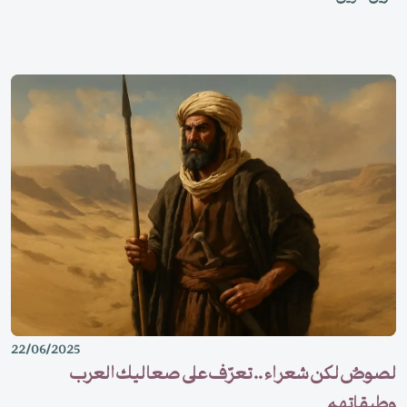
وشقرة الشعر تخبرانك عن الهوية الغربية للتمثال القائم، أجل فهنا "دار ابن
لقمان" وهذا تمثال"لويس التاسع" أسيراً.
22/06/2025
لصوصٌ لكن شعراء .. تعرّف على صعاليك العرب
وطبقاتهم