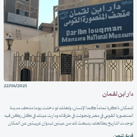
22/06/2025
دار ابن لقمان
للمكان ذاكرة تماماً كما الإنسان، ولعلك لو دخلت يوما متحف مدينة
المنصورة القومي في مصر وتجولت في طرقاته ودارت عينك في كل ركن فيه
لوجدت التاريخ يطالعك، ينبعث لك من عينين تبدوان غريبتين عن المكان
-الذي يمتلىء بتفاصيل تخبرك عن هويته العربية الإسلامية- بلونهما الفاتح
فريق تنوين