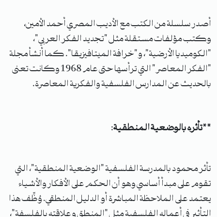
أصدر سلسلة من الكتب مع الأديب المصري أحمد الأمين،
وكتب مؤلفات مستقلة مثل "تجديد الفكر العربي"،
"الكوميديا الأرضية"، و"خرافة الميتافيزيقا". كما أنشأ مجلة
"الفكر المعاصر" التي ترأسها حتى عام 1968 وكانت تعنى
بالحديث عن المدارس الفلسفية والفكرية المعاصرة.
**
تأثره بالوضعية المنطقية
:
تأثر محمود بالمدرسة الفلسفية "الوضعية المنطقية"، التي
تقوم على مبدأ أساسي وهو أن الحكم على الأفكار والأشياء
يعتمد على الملاحظة المباشرة أو الدليل المنطقي. وُظِّف هذا
التأثير في أعماله الفلسفية مثل "المنطق وعلاقته بالفلسفة"،