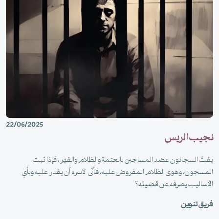
22/06/2025
نجيب الريس
يفتّ السجانون عضد المساجين بالعتمة والظلام والقهر، فإذا ثبت
المسجون، وهوى الظلام المفروض عليه، فأنّى لآسره أن يقدر عليه وبأي
الأساليب يصرفه عن قضيته؟
فريق تنوين