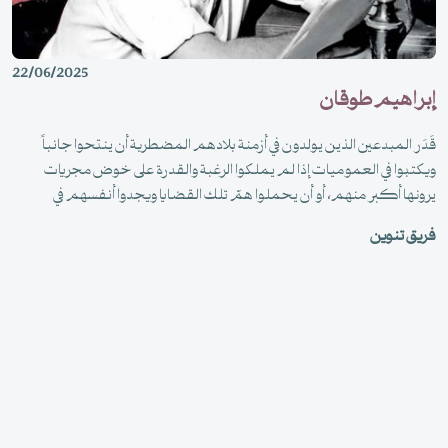
22/06/2025
إبراهيم طوقان
قَدَر المبدعين الذين يولدون في أزمنة بلادهم المضطربة أن ينتحوا جانباً
ويكتبوا في العموميات إذا لم يملكوا الرغبة والقدرة على خوض مجريات
يرونها أكبر منهم، أو أن يحملوا همّ تلك القضايا ويجدوا أنفسهم في
خضم الأحداث مستغلين إبداعهم للتأريخ والتوثيق وإشعال الهمم وفضح
فريق تنوين
المتورطين.