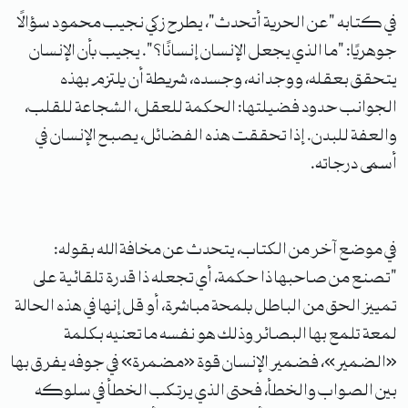
في كتابه "عن الحرية أتحدث"، يطرح زكي نجيب محمود سؤالًا
جوهريًا: "ما الذي يجعل الإنسان إنسانًا؟". يجيب بأن الإنسان
يتحقق بعقله، ووجدانه، وجسده، شريطة أن يلتزم بهذه
الجوانب حدود فضيلتها: الحكمة للعقل، الشجاعة للقلب،
والعفة للبدن. إذا تحققت هذه الفضائل، يصبح الإنسان في
أسمى درجاته.
في موضع آخر من الكتاب، يتحدث عن مخافة الله بقوله:
"تصنع من صاحبها ذا حكمة، أي تجعله ذا قدرة تلقائية على
تمييز الحق من الباطل بلمحة مباشرة، أو قل إنها في هذه الحالة
لمعة تلمع بها البصائر وذلك هو نفسه ما تعنيه بكلمة
«الضمير»، فضمير الإنسان قوة «مضمرة» في جوفه يفرق بها
بين الصواب والخطأ، فحتى الذي يرتكب الخطأ في سلوكه