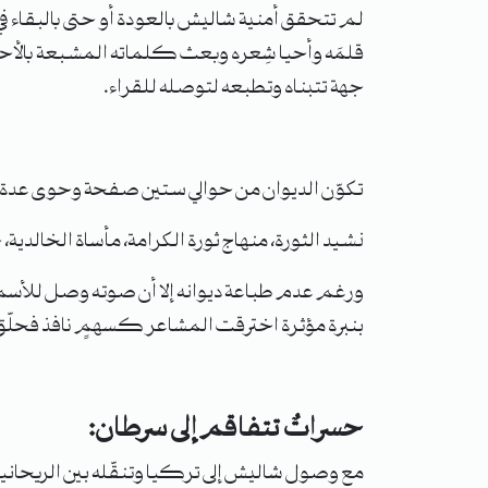
لم تتحقق أمنية شاليش بالعودة أو حتى بالبقاء في ا
قلمَه وأحيا شِعره وبعث كلماته المشبعة بالأحاس
جهة تتبناه وتطبعه لتوصله للقراء.
تكوّن الديوان من حوالي ستين صفحة وحوى عدة ق
نشيد الثورة، منهاج ثورة الكرامة، مأساة الخالدية، ح
ورغم عدم طباعة ديوانه إلا أن صوته وصل للأسما
بنبرة مؤثرة اخترقت المشاعر كسهمٍ نافذ فحلّق
حسراتٌ تتفاقم إلى سرطان: