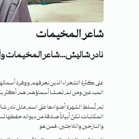
شاعر المخيمات
نادر شاليش…شاعر المخيمات
وأ
على كثرة الشعراء الذين نعرفهم ووفرة أسمائه
المبدعين ومن لم تصلنا أسماؤهم هم أكثر بكث
لم تُسلطِ الشهرة أضواءها على اسم مثل نادر شال
المكتبات، لكنّ أبياتاً صادقة من ديوانه حفظه
والنازحين واللاجئين ، فمن هو