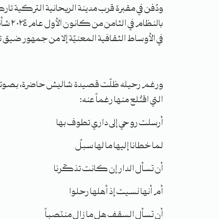
ودُفن في مقبرة قرب مدينة الريحانية التركية تارك
بالنظ
في الأوساط الثقافية المعنيّة إلا من جمهور ضي
ورغم رحيله ظلّت قصيدة شاليش حاضرة، بصوته، وبنغ
التي اقتُلع منها رغماً عنه:
أرسلت روحي إلى داري تطوف بها
لما خطانا إليها ما لها سبلُ
أن تسأل الدار إن كانت تذكّرنا
أم أنها نسيت إذ أهلها رحلوا
أن تسأل السقف هل ما زال منتصباً