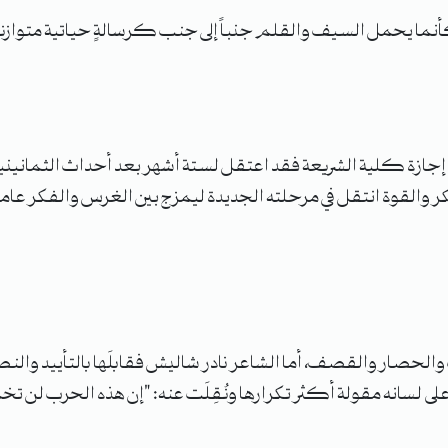
نما يحمل السيف والقلم جنباً إلى جنب كرسالةٍ حياتية متوازنة
إجازة كلية الشريعة فقد اعتقل لستة أشهر بعد أحداث الثمانينيات ف
 والقوة انتقل في مرحلته الجديدة ليمزج بين الغرس والفكر عاملاً
ة عام ٢٠١١ فقوبلت بالعنف والحصار والقصف، أما الشاعر نادر شاليش فقابلَها با
ت على لسانه مقولة أكثر تكرارها ونُقِلَت عنه: "إن هذه الحرب 