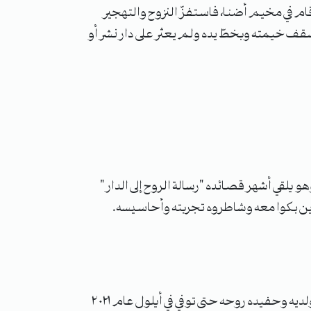
أقام في مخيم أضنا، فاستفزّ النزوح والتهجير
ف خيمته وبخطّ يده ولم يعثر على دار نشر أو
لقي أشهر قصائده "رسالة الروح إلى الدار"
ين بكوا معه وشاطروه تجربته وأحاسيسه.
مع وصول شاليش إلى تركيا وتنقّله بين الريحانية وأنطاكيا لم تنتهِ معاناته، أنهك السرطان جسده، وأنهك فقده لولديه وحفيده روحه حتى توفي في أيلول عام ٢٠٢١