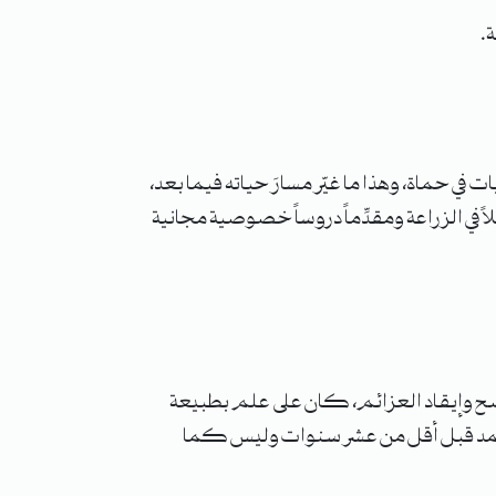
.
ي حماة، وهذا ما غيّر مسارَ حياته فيما بعد،
 في الزراعة ومقدِّماً دروساً خصوصية مجانية
لتأييد والنصح وإيقاد العزائم، كان على علم بطبيعة
لن تخمد قبل أقل من عشر سنوات وليس كما