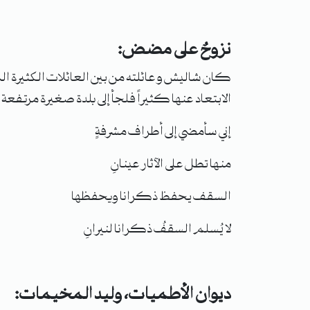
نزوحٌ على مضض:
كان شاليش وعائلته من بين العائلات الكثيرة التي
الابتعاد عنها كثيراً فلجأ إلى بلدة صغيرة مرتفعة 
إني سأمضي إلى أطراف مشرفةٍ
منها تطل على الآثار عينانِ
السقف يحفظ ذكرانا ويحفظها
لا يُسلم السقفُ ذكرانا لنيرانِ
ديوان الأطميات، وليد المخيمات: