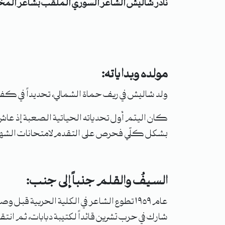
نادر شاليش الشاعر السوري الملقَب بشاعر الم
مولده وبداياته:
ولد شاليش في ريف حماة الشمالي، تحديداً في كفرنبود
كان اليتم أول تحدياته الحياتية الصعبة إذ عاش 
بشكل كلّي فحرص على التقدم لامتحانات الشهادتين
السيفُ والقلم جنباً إلى جنب:
شارك في حرب تشرين قائداً لكتيبة دبابات، ثم انتقل 