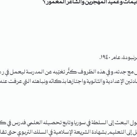
خيمات وعميد المهجرين والشاعر المغمور ؟
ة، عام ١٩٤٠.
مع جدته، وفي هذه الظروف كثُر تغيّبه عن المدرسة ليعمل في رعي
 الإعدادية والثانوية واجتازها بذكائه ونباهته التي عرفت عنه.
إلى التعليم بشهادة الشريعة الإسلامية في السلك التربوي حتى تقاعده 