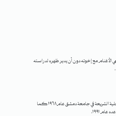
 الأغنام مع إخوته دون أن يدير ظهره لدراسته
عام ١٩٥٩ تطوع الشاعر في الكلية الحربية قبل وصول البعث إلى السلطة في سوريا وتابع تحصيله العلمي فدرس في كلية الشريعة في جامعة دمشق عام ١٩٦٨ كما
عام ١٩٩١.