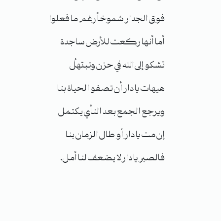
فوق الجدار شموخاً رغم ما فعلوا
أما أنها ركعت للأرض ساجدة
تشكو إلى الله في حزن وتبتهلُ
هيهات يا دار أن تصفو الحياة بنا
ويرجع الجمع بعد النأي يكتمل
إن مت يا دار أو طال الزمان بنا
فالصبر يا دار لا يضعف لنا أمل.