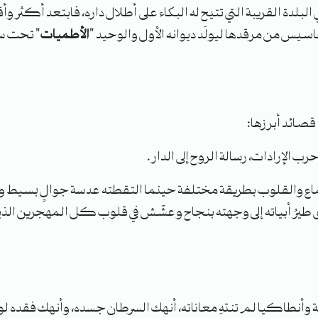
لبلدة القريبة التي تتيح له البكاء على أطلال داره، فابتعد أكثر و
يس من مرقدها ليولَد ديوانه الأول والوحيد "
الأطميات
" تحت سق
صائد أبرزها:
رب الإرادات، رسالة الروح إلى الدار.
ع والقلوب بطريقة مختلفة حينما التقطته عدسة جوالٍ بسيط وهو ي
 طيرُ أبياته إلى وجهته بنجاح وعشّش في قلوب كل المهجرين الذ