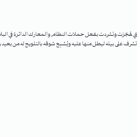
 هُجّرَت وتشردت بفعل حملات النظام والمعارك الدائرة في البلاد، 
تشرف على بيته ليطل منها عليه ويُشبِع شوقه بالتلويح له من بعيد وك