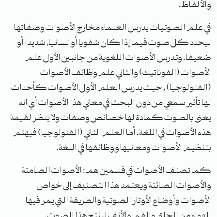
والألفاظ.
في علم الصوتيات يدرس العلماء مخارج الأصوات وصفاتها
ليحدد كل صوت فيما إذا كان شفويا أو لسانيا, شديدا أو
ضعيفا. وتدرس الأصوات اللغوية من جانبين الأول علم
الأصوات (الفوناتيك) والثاني علم وظائف الأصوات
(الفنولوجيا) , حيث يدرس العلم الأول الأصوات كأحداث
لها تأثير سمعي من دون البحث في معاني هذا الأصوات أي انه
يعنى بالصوت كمادة لها خصائص وصفات ولا ينظر لقيمة
هذه الأصوات في اللغة. أما العلم الثاني (الفنولوجيا) فيهتم
بتنظيم الأصوات ومعانيها ووظائفها في اللغة.
كما تصنف الأصوات في قسمين هما: الأصوات الصامتة
والأصوات الصائتة ويعتمد هذا التصنيف إلى خواص
الأصوات وأوضاع الأوتار الصوتية والطريقة التي يمر فيها
الهواء من الحلق والفم والأنف لينتج هذا الصوت.