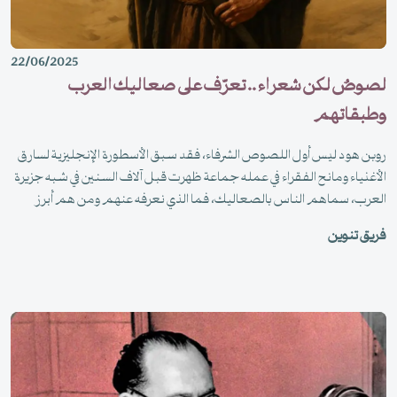
22/06/2025
لصوصٌ لكن شعراء .. تعرّف على صعاليك العرب
وطبقاتهم
روبن هود ليس أول اللصوص الشرفاء، فقد سبق الأسطورة الإنجليزية لسارق
الأغنياء ومانح الفقراء في عمله جماعة ظهرت قبل آلاف السنين في شبه جزيرة
العرب، سماهم الناس بالصعاليك، فما الذي نعرفه عنهم ومن هم أبرز
اللصوص الشعراء؟
فريق تنوين