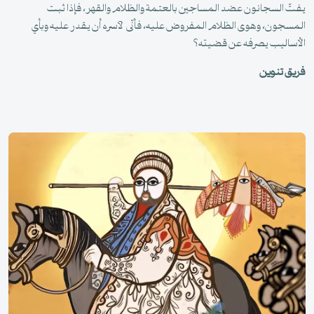
يفتّ السجانون عضد المساجين بالعتمة والظلام والقهر، فإذا ثبت
المسجون، وهوى الظلام المفروض عليه، فأنّى لآسره أن يقدر عليه وبأي
الأساليب يصرفه عن قضيته؟
فريق تنوين