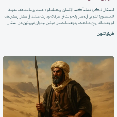
للمكان ذاكرة تماماً كما الإنسان، ولعلك لو دخلت يوما متحف مدينة
المنصورة القومي في مصر وتجولت في طرقاته ودارت عينك في كل ركن فيه
لوجدت التاريخ يطالعك، ينبعث لك من عينين تبدوان غريبتين عن المكان
-الذي يمتلىء بتفاصيل تخبرك عن هويته العربية الإسلامية- بلونهما الفاتح
فريق تنوين
وشقرة الشعر تخبرانك عن الهوية الغربية للتمثال القائم، أجل فهنا "دار ابن
لقمان" وهذا تمثال"لويس التاسع" أسيراً.