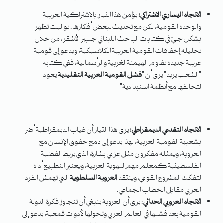
الاتجاه اليساري الاشتراكي:
يؤمن هذا التيار بالاشتراكية العربية
والوحدة القومية، لكن مع تحديث لبعض أفكارها. تواليت تظهر
بشكل جليّ في كتابات الباحث اللبناني جلبير الأشقر، من خلال
تحليله إخفاقات القومية العربية الكلاسيكية، ويدعو إلى قومية
عربية جديدة تقاوم الهيمنةالغربية والرأسمالية، ففي كتابه
"الشعب يريد" يرى أن "
فشل القومية العربية التقليدية
يعود
لتحالفها مع أنظمة استبدادية"
الاتجاه التقدمي الديمقراطي:
يرى هذا التيار أن غياب الديمقراطية أضر
بشعبية القومية العربية، لهذا يدعو إلى دمج حقوق الإنسان مع
العروبة، ويمثله مفكرون مثل عزمي بشارة، الذي يربط القضية
الفلسطينية كمعلم مهم للهوية العربية، ويعتبر التطبيع أداة
لتفكك المشروع القومي، وينتقد
العروبة السلطوية
التي تهمش الفرد
العربي مقابل الخطاب الجماعي.
الاتجاه العروبي الحداثي
: يرى أن العروبة ينبغي أن تتجاوز فكرة الدولة
القومية بعد فشلها في العالم العربي وتحولها لأدوات قمعية، يدعو إلى