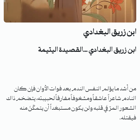
ابن زريق البغدادي
ابن زريق البغدادي …القصيدة اليتيمة
من أشد ما يؤلم النفس الندم بعد فوات الأوان فإن كان
النادم شاعراً عاشقاً ومشغوفاً مفارقاً لحبيبته، يتضخم ذاك
الشعور المرّ في قلبه ولن يكون مستبعَداً أن يتمكّنَ منه
فيقتله.