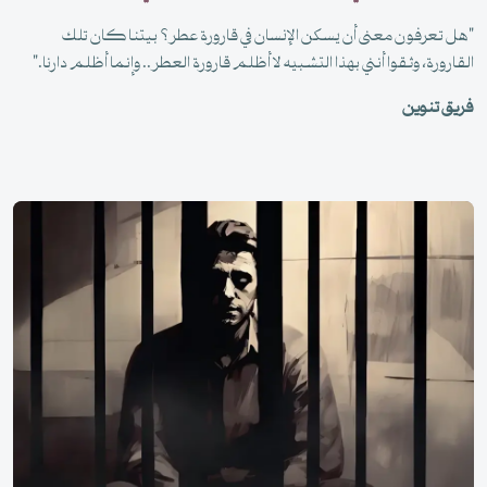
"هل تعرفون معنى أن يسكن الإنسان في قارورة عطر؟ بيتنا كان تلك
القارورة، وثقوا أنني بهذا التشبيه لا أظلم قارورة العطر.. وإنما أظلم دارنا."
فريق تنوين