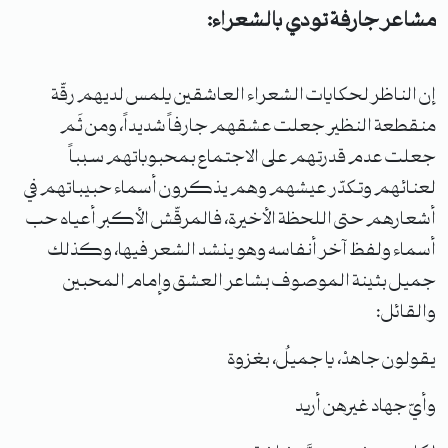
مشاعر جارفة تودي بالشعراء:
إن الناظر لحكايات الشعراء العاشقين يلمس لديهم رقّة
منقطعة النظير جعلت عشقهم جارفاً شديداً، ومن ثَم
جعلت عدم قدرتهم على الاجتماع بمحبوباتهم سبباً
لعنائهم وتكدّر عيشهم وهم يذكرون أسماء حبيباتهم في
أشعارهم حتى اللحظة الأخيرة، فالمرقّش الأكبر أعياه حب
أسماء ولفظ آخر أنفاسه وهو ينشد الشعر فيها، وكذلك
جميل بثينة الموصوف بشاعر العشق وإمام المحبين
والقائل:
يقولون جاهدْ، يا جميلُ، بغزوة
وأيّ جهاد غيرهن أريد