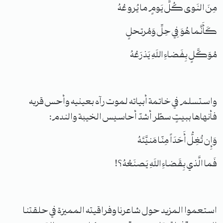
مِنَ النَوى كُلَّ يَومٍ ما يُروعُهُ
كَأَنَّما هُوَ فِي حِلِّ وَمُرتحلٍ
مُوَكَّلٍ بِفَضاءِ اللَهِ يَذرَعُهُ
واستسلم في خاتمة أبياته لموت رآه بعينيه وأحس قربه
فأنهاها ببيتٍ سطّر أشدّ أحاسيس الخيبة والندم:
وَإِن تُغِلُّ أَحَدَاً مِنّا مَنيَّتَهُ
فَما الَّذي بِقَضاءِ اللَهِ يَصنَعُهُ؟!
استعموا المزيد حول شاعرنا وفراقيته المميزة في حلقتنا