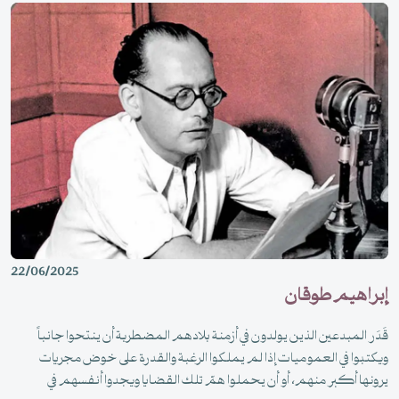
22/06/2025
إبراهيم طوقان
قَدَر المبدعين الذين يولدون في أزمنة بلادهم المضطربة أن ينتحوا جانباً
ويكتبوا في العموميات إذا لم يملكوا الرغبة والقدرة على خوض مجريات
يرونها أكبر منهم، أو أن يحملوا همّ تلك القضايا ويجدوا أنفسهم في