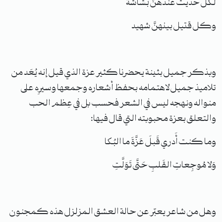
لكل حديث عندهنَّ بشاشة
وكل قتيل بينهنَّ شهيد
وبذكر جميل بثينة يحضرنا كثير عزة الذي قيل إنه يُعَد من
تلاميذ جميل لاهتمامه بحفظ أشعاره وجمعها وسيرِه على
منواله ونهجه ليس في الشعر فحسب بل في عِظم الحب
والتعلق بعزة محبوبته التي قال فيها:
وما كنت أَدري قَبلَ عَزَّةَ ما البُكا
وَلا مُوجِعاتِ القَلبِ حَتَّى تَوَلَّتِ
وهل من شاعر يعبّر عن حالة العشق المزلزل هذه كمجنون