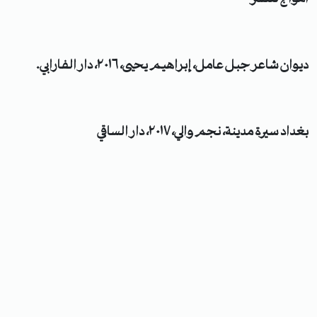
ديوان شاعر جبل عامل، إبراهيم يحيى، ٢٠١٦، دار الفارابي.
بغداد سيرة مدينة، نجم والي، ٢٠١٧، دار الساقي