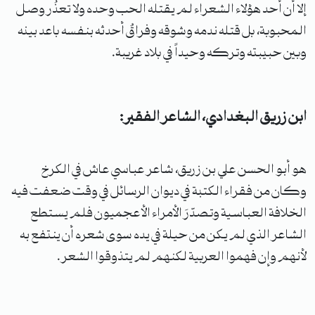
إلا أن أحد هؤلاء الشعراء لم يقتله الحب وحده ولا تعذُر وصل
المحبوبة، بل قتله ندمه وشوقه وفراقٌ أحدثه بنفسه باعد بينه
وبين حبيبته وتركه وحيداً في بلاد غريبة.
ابن زريق البغدادي، الشاعر الفقير:
هو أبو الحسن علي بن زريق، شاعر عباسي عاش في الكرخ
وكان من فقراء الكتبة في ديوان الرسائل في وقت ضعفت فيه
الخلافة العباسية وتصدّرَ الأمراء الأعجميون فلم يستطع
الشاعر الذي لم يكن من حيلة في يده سوى شعره أن ينتفع به
لأنهم وإن فهموا العربية لكنهم لم يتذوقوا الشعر.