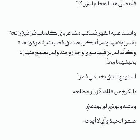
فأعطاني هذا العطاء النزر؟!"
واشتد عليه القهر فسكب مشاعره في كلماتِ فراقيةٍ رائعة
بقدر إيلامها، ولم تُذكَر بغداد في قصيدته إلا مرة واحدة
وكأنه لم يرَ فيها سوى وجه زوجته ولم يطمع منها إلا
بعيشهما معاً.
أستودع الله في بغداد لي قمراً
بالكرخ من فلك الأزرار مطلعه
ودعته وبودّي لو يودعني
صفو الحياة وأني لا أودعه