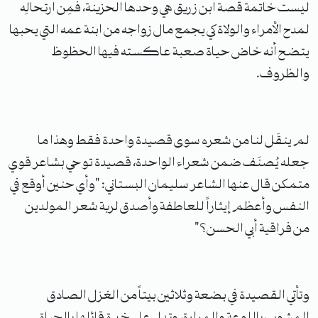
ليست خاتمة قصة ابن زريق هي وحدها الحزينة، فمِن ارتحالِه
لمدح الأمراء والولاة كي يجمع مال زواجه من ابنة عمه التي يحبها
يتضح أنه خاض حياة صعبة عاكسته فيها الحظوظ
والظروف.
لم ينقَل لنا من شعره سوى قصيدة واحدة فقط وهذا ما
جعله يُصنَف ضمن شعراء الواحدة، قصيدة توحي بشاعر قوي
متمكن قال عنها الشاعر سليمان البستاني: "وأي حنين أوقع في
النفس وأعظم إيثاراً للعاطفة وأصدق لربة شعر المولدين
من فراقية أبي الحسن؟"
وتأتي القصيدة في بضعة وثلاثين بيتاً من الغزل الصادق
المشوب باللوعة والمرارة، وتدل على خبرة قائلها بالحياة