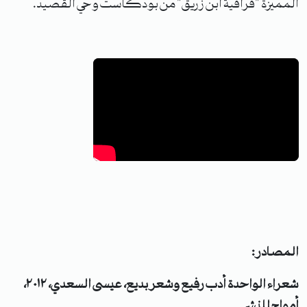
المميزة "فراقية ابن زريق" من بودكاست وحي القصيد.
المصادر:
شعراء الواحدة أدب رفيع وشعر بديع، عيسى السعدي، ٢٠١٢،
أمواج للنشر