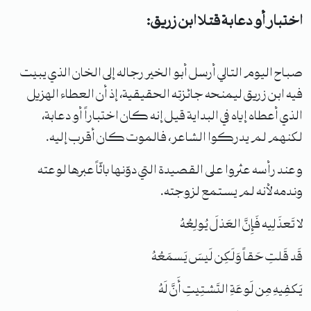
اختبار أو دعابة قتلا ابن زريق:
صباح اليوم التالي أرسل أبو الخير رجاله إلى الخان الذي يبيت
فيه ابن زريق ليمنحه جائزته الحقيقية، إذ أن العطاء الهزيل
الذي أعطاه إياه في البداية قيل إنه كان اختباراً أو دعابة،
لكنهم لم يدركوا الشاعر، فالموت كان أقرب إليه.
وعند رأسه عثروا على القصيدة التي دوّنها باثّاً عبرها لوعته
وندمه لأنه لم يستمع لزوجته.
لا تَعذَلِيه فَإِنَّ العَذلَ يُولِعُهُ
قَد قَلتِ حَقاً وَلَكِن لَيسَ يَسمَعُهُ
يَكفِيهِ مِن لَوعَةِ التَشتِيتِ أَنَّ لَهُ