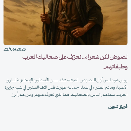
22/06/2025
لصوصٌ لكن شعراء .. تعرّف على صعاليك العرب
وطبقاتهم
روبن هود ليس أول اللصوص الشرفاء، فقد سبق الأسطورة الإنجليزية لسارق
الأغنياء ومانح الفقراء في عمله جماعة ظهرت قبل آلاف السنين في شبه جزيرة
العرب، سماهم الناس بالصعاليك، فما الذي نعرفه عنهم ومن هم أبرز
اللصوص الشعراء؟
فريق تنوين