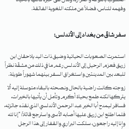
وفهمه للناس، فضلاً عن ملكته اللغوية الفائقة.
سفر شاقّ من بغداد إلى الأندلس:
استمرت الصعوبات الحياتية وضيق ذات اليد يلاحقان ابن
زريق فعزم الرحيل إلى الأندلس رغم ما في ذلك من مشقّة نظراً
للبعد بين المدينتين واستغراق السفر بينهما شهوراً طويلة.
زوجته كانت راضية بالحال ونصحته بالبقاء متوسلة إليه ألا
يتركها لكنه طمع بحياة أكرم وتأمل أن يأتيها بالخيرات،
فسافر ليمدح أبا الخير عبد الرحمن الأندلسي الذي نقدَه جائزته،
فلما اطلع ابن زريق عليها أصابه الأسى واسترجع قائلاً: "إنا لله
وإنا إليه راجعون، سلكت البراري والقفار إلى هذا الرجل