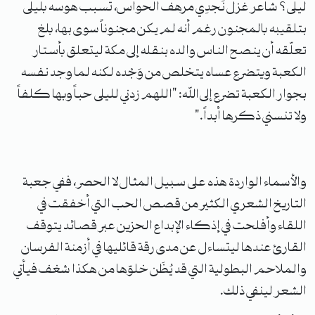
ليلى؟ شاعر غزل نَجدِي مرهف الحواس، تسبب هوسه بليلى
بتلقيبه بالمجنون رغم أنه لم يكن مجنوناً سوى بها، بلغ
تعلّقه أن ينصح الناس والده بنقله إلى مكة ليتعلق بأستار
الكعبة ويتضرع عساه يتخلص من وَجْده لكنه لما وجد نفسه
بجوار الكعبة تضرع إلى اللّه: "اللهم زدني لليلى حباً وبها كلفاً
ولا تنسني ذكرها أبداً."
والأسماء الواردة هذه على سبيل المثال لا الحصر، ففي جعبة
التاريخ الشعري الكثير من قصص الحب التي أخفقت في
اللقاء وأفلحت في إذكاء الإبداع الحزين عبر قصائد يتوقف
القارئ عندها ليتساءل عن مدى رقة قائليها في أزمنة الفرسان
والملاحم البطولية التي قد يُظَن خلوّها من هكذا شغف فيأتي
الشعر لينفي ذلك.