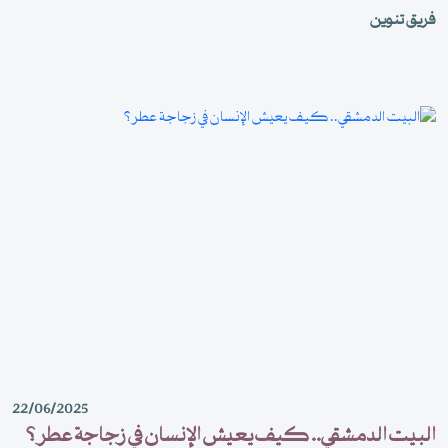
خضم الأحداث مستغلين إبداعهم للتأريخ والتوثيق وإشعال الهمم وفضح
فريق تنوين
المتورطين.
22/06/2025
البيت الدمشقي.. كيف يعيش الإنسان في زجاجة عطر؟