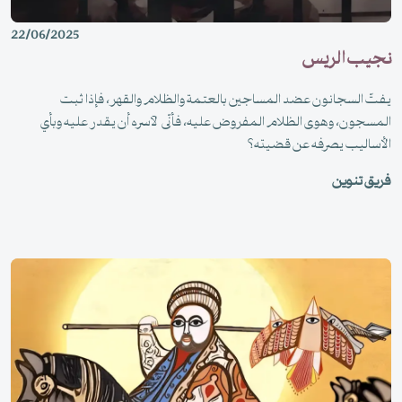
22/06/2025
نجيب الريس
يفتّ السجانون عضد المساجين بالعتمة والظلام والقهر، فإذا ثبت
المسجون، وهوى الظلام المفروض عليه، فأنّى لآسره أن يقدر عليه وبأي
الأساليب يصرفه عن قضيته؟
فريق تنوين